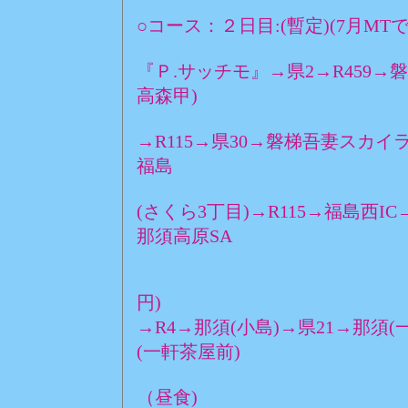
○コース：２日目:(暫定)(7月M
『Ｐ.サッチモ』→県2→R459→
高森甲)
→R115→県30→磐梯吾妻スカイ
福島
(さくら3丁目)→R115→福島西
那須高原SA
(E:
円)
→R4→那須(小島)→県21→那須
(一軒茶屋前)
（昼食)