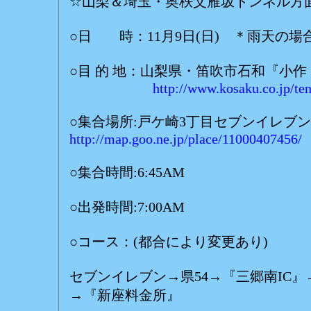
☆山梨＆埼玉・奥秩父雁坂トンネル方
○日 時：11月9日(日) ＊雨天の場合
○目 的 地：山梨県・笛吹市石和『小
http://www.kosaku.co.jp/te
○集合場所:戸ケ崎3丁目セブンイレブン
http://map.goo.ne.jp/place/11000407456/
○集合時間:6:45AM
○出発時間:7:00AM
○コース：(都合により変更あり)
セブンイレブン→県54→『三郷南IC
→『新座料金所』