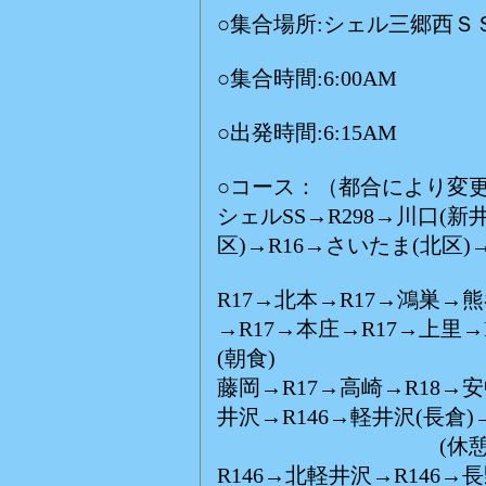
○集合場所:シェル三郷西Ｓ
○集合時間:6:00AM
○出発時間:6:15AM
○コース：（都合により変更
シェルSS→R298→川口(新
区)→R16→さいたま(北区)
R17→北本→R17→鴻巣
→R17→本庄→R17→上里→
(朝食)
藤岡→R17→高崎→R18→
井沢→R146→軽井沢(長倉)
(休憩
R146→北軽井沢→R146→