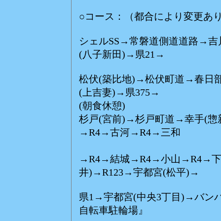
○コース：（都合により変更あ
シェルSS→常磐道側道道路→吉
(八子新田)→県21→
松伏(築比地)→松伏町道→春日
(上吉妻)→県375→
(朝食休憩)
杉戸(宮前)→杉戸町道→幸手(惣
→R4→古河→R4→三和
(
→R4→結城→R4→小山→R4→
井)→R123→宇都宮(松平)→
県1→宇都宮(中央3丁目)→バ
自転車駐輪場』