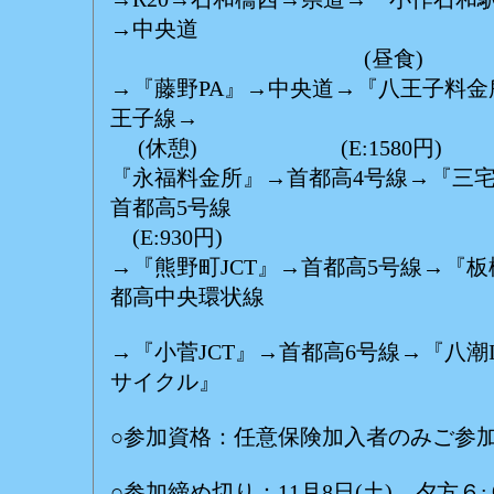
→中央道
(昼食) (
→『藤野PA』→中央道→『八王子料金
王子線→
(休憩) (E:158
『永福料金所』→首都高4号線→『三宅坂
首都高5号線
(E:930円)
→『熊野町JCT』→首都高5号線→『板
都高中央環状線
→『小菅JCT』→首都高6号線→『八潮I
サイクル』
○参加資格：任意保険加入者のみご参
○参加締め切り：11月8日(土)、夕方