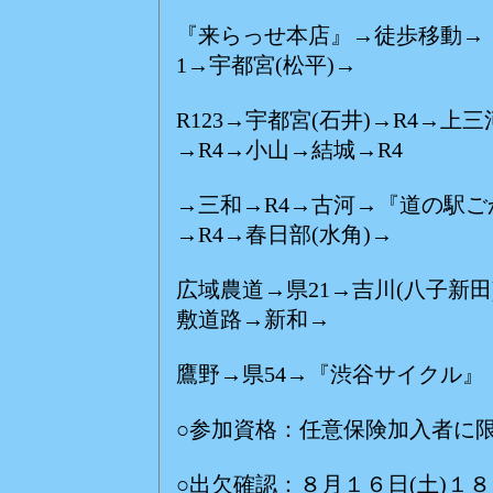
(駐車料金
『来らっせ本店』→徒歩移動→
1→宇都宮(松平)→
R123→宇都宮(石井)→R4→
→R4→小山→結城→R4
→三和→R4→古河→『道の駅ご
→R4→春日部(水角)→
広域農道→県21→吉川(八子新
敷道路→新和→
鷹野→県54→『渋谷サイクル』
○参加資格：任意保険加入者に
○出欠確認：８月１６日(土)１