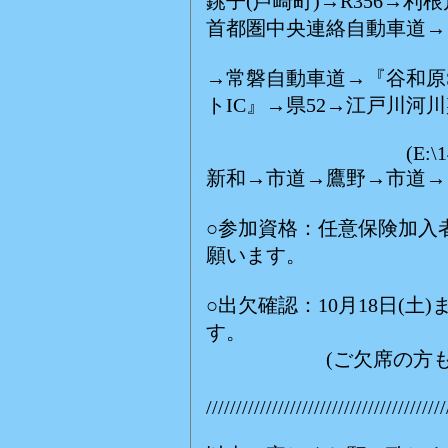
銚子(芦崎町)→R356→利
首都圏中央連絡自動車道→
→常磐自動車道→『谷和原
トIC』→県52→江戸川河
(E:\145
新和→市道→鷹野→市道→
○参加資格：任意保険加入
願います。
○出欠確認：10月18日(
す。
(ご欠席の方もご連
////////////////////////////////////////