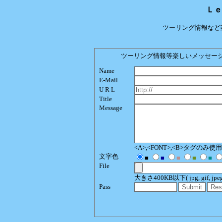
Ｌｅ
ツーリング情報など
ツーリング情報等楽しいメッセージをどう
Name
E-Mail
U R L
Title
Message
<A>,<FONT>,<B>タグのみ
文字色
■
■
■
■
■
File
大きさ400KB以下( jpg, gif, jpeg, p
Pass