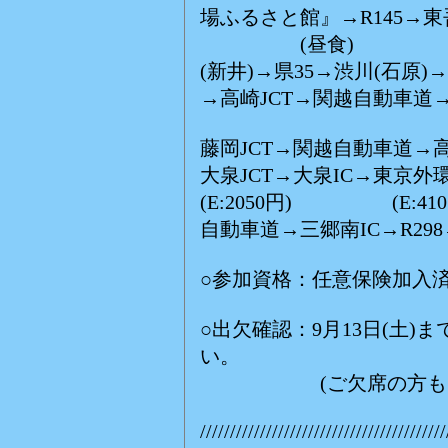
場ふるさと館』→R145→東
(昼食)
(新井)→県35→渋川(石原)
→高崎JCT→関越自動車道
藤岡JCT→関越自動車道→
大泉JCT→大泉IC→東京外
(E:2050円) (E:410
自動車道→三郷南IC→R29
○参加資格：任意保険加入
○出欠確認：9月13日(土
い。
(ご欠席の方もご連
/////////////////////////////////////////