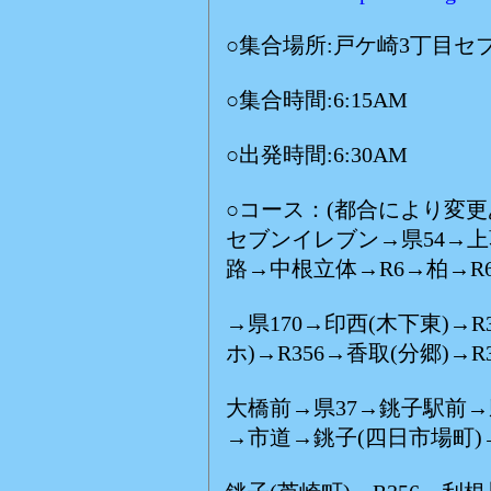
○集合場所:戸ケ崎3丁目セ
○集合時間:6:15AM
○出発時間:6:30AM
○コース：(都合により変更
セブンイレブン→県54→上
路→中根立体→R6→柏→R6
→県170→印西(木下東)→R
ホ)→R356→香取(分郷)→R
大橋前→県37→銚子駅前→
→市道→銚子(四日市場町)→