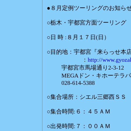
●８月定例ツーリングのお知ら
○栃木・宇都宮方面ツーリング
○日 時 :８月１７日(日）
○目的地：宇都宮『来らっせ本
：
http://www.gyozak
宇都宮市馬場通り2-3-12
MEGAドン・キホーテラパ
028-614-5388
○集合場所：シエル三郷西ＳＳ
○集合時間:６：４５ＡＭ
○出発時間:７：００ＡＭ