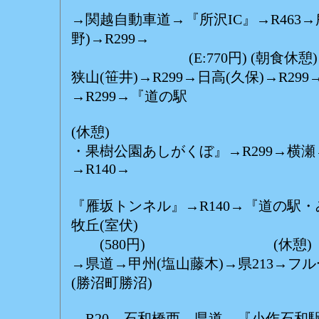
→関越自動車道→『所沢IC』→R463→所
野)→R299→
(E:770円) (朝食休憩)
狭山(笹井)→R299→日高(久保)→R29
→R299→『道の駅
(休憩)
・果樹公園あしがくぼ』→R299→横瀬
→R140→
(休
『雁坂トンネル』→R140→『道の駅・
牧丘(室伏)
(580円) (休憩)
→県道→甲州(塩山藤木)→県213→フ
(勝沼町勝沼)
→R20→石和橋西→県道→『小作石和駅