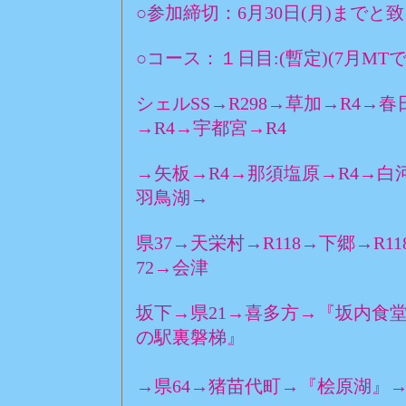
○参加締切：6月30日(月)までと
○コース：１日目:(暫定)(7月M
シェルSS→R298→草加→R4→
→R4→宇都宮→R4
→矢板→R4→那須塩原→R4→白
羽鳥湖→
県37→天栄村→R118→下郷→R1
72→会津
坂下→県21→喜多方→『坂内食堂』
の駅裏磐梯』
（昼食
→県64→猪苗代町→『桧原湖』