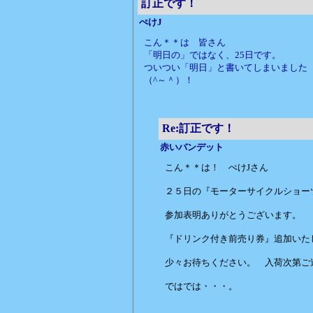
訂正です！
ぺけJ
こん＊＊は 皆さん
「明日の」ではなく、25日です。
ついつい「明日」と書いてしまいました
（^～＾）！
Re:訂正です！
赤いバンデット
こん＊＊は！ ぺけJさん
２５日の『モーターサイクルショー
参加表明ありがとうございます。
『ドリンク付き前売り券』追加いた
少々お待ちください。 入荷次第ご
ではでは・・・。
赤いバ