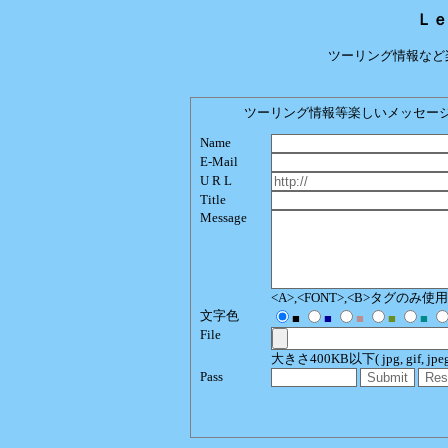
Ｌｅ
ツーリング情報など
ツーリング情報等楽しいメッセージをどう
Name
E-Mail
U R L
Title
Message
<A>,<FONT>,<B>タグのみ
文字色
■
■
■
■
■
File
大きさ400KB以下( jpg, gif, jpeg, p
Pass