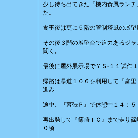
少し待ち出てきた『機内食風ランチ
た。
食事後は更に５階の管制塔風の展望
その後３階の展望台で迫力あるジャ
聞く。
最後に屋外展示場でＹＳ-１１試作
帰路は県道１０６を利用して『富里
進み
途中、『幕張Ｐ』で休憩中１４：５
再出発して『篠崎ＩＣ』まで走り篠
０頃