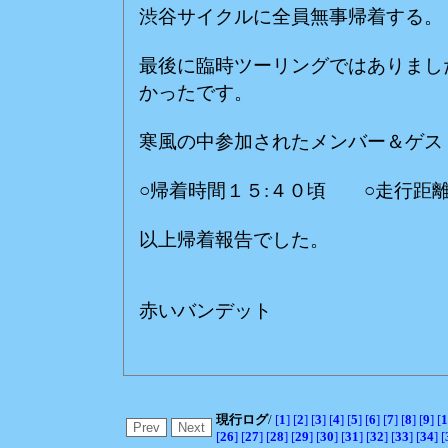
渋谷サイクルに全員無事帰着する。
最後に臨時ツーリングではありまし
かったです。
寒風の中参加されたメンバー＆ゲス
○帰着時間１５:４０頃 ○走行距
以上帰着報告でした。
赤いバンデット
現行ログ
/
[
1
]
[
2
]
[
3
]
[
4
]
[
5
]
[
6
]
[
7
]
[
8
]
[
9
]
[
1
[
26
]
[
27
]
[
28
]
[
29
]
[
30
]
[
31
]
[
32
]
[
33
]
[
34
]
[