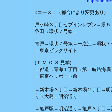
http://motor
○コース：（都合により変更あり)
戸ケ崎３丁目セブインレブン→県５
谷田→環状７号線→
青戸→環状７号線→一之江→環状７
→東京ビックサイト
(Ｔ.Ｍ.Ｃ.Ｓ.見学)
→都道→青海１丁目→第二航路海底
→東京ヘリポート前
(見
→新木場３丁目→新木場２丁目→明
り→大島→明治通り
→亀戸駅→明治通り→亀戸３丁目→