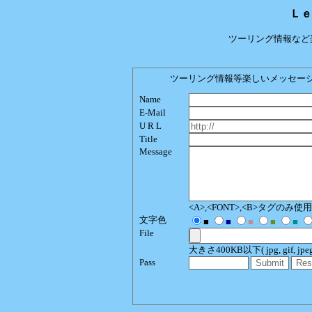
Ｌｅ
ツーリング情報など
ツーリング情報等楽しいメッセージをどう
Name
E-Mail
U R L
Title
Message
<A>,<FONT>,<B>タグのみ
文字色
■
■
■
■
■
File
大きさ400KB以下( jpg, gif, jpeg, p
Pass