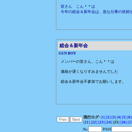
皆さん こん＊＊は
今年の総会＆新年会は、急な仕事の依頼
総会＆新年会
GUN BOY
メンバーの皆さん、こん＊＊は
連絡が遅くなりすみませんでした
総会＆新年会不参加でお願いします。
現行ログ
/
[
1
]
[
2
]
[
3
]
[
4
]
[
5
]
[
6
]
[
21
]
[
22
]
[
23
]
[
24
]
[
25
]
[
26
]
[
2
No.
PASS