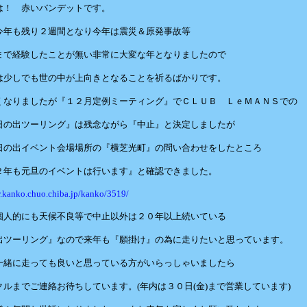
は！ 赤いバンデットです。
今年も残り２週間となり今年は震災＆原発事故等
まで経験したことが無い非常に大変な年となりましたので
は少しでも世の中が上向きとなることを祈るばかりです。
くなりましたが『１２月定例ミーティング』でＣＬＵＢ ＬｅＭＡＮＳでの
日の出ツーリング』は残念ながら『中止』と決定しましたが
日の出イベント会場場所の『横芝光町』の問い合わせをしたところ
２年も元旦のイベントは行います』と確認できました。
.kanko.chuo.chiba.jp/kanko/3519/
個人的にも天候不良等で中止以外は２０年以上続いている
出ツーリング』なので来年も『願掛け』の為に走りたいと思っています。
一緒に走っても良いと思っている方がいらっしゃいましたら
クルまでご連絡お待ちしています。(年内は３０日(金)まで営業しています)