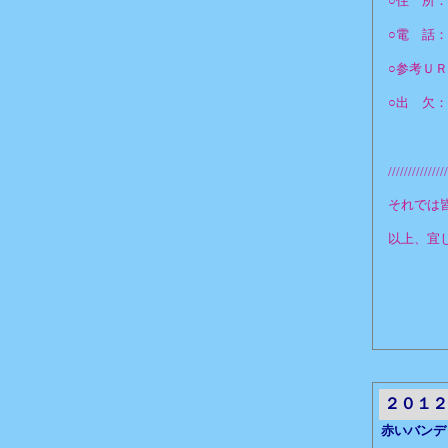
○住 所
○電 話：04
○参考Ｕ
○出 欠
お手数
＊欠席
///////////////
それでは
以上、宜
２０１２
赤いバンデ