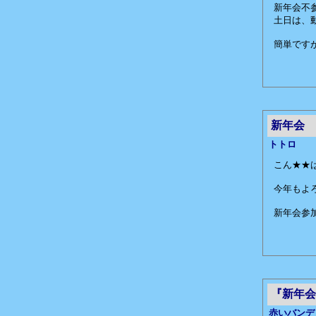
新年会不
土日は、
簡単です
新年会
トトロ
こん★★
今年もよ
新年会参加
『新年会
赤いバンデ