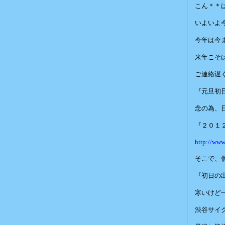
こん＊＊
いよいよ
今年は今
来年こそ
ご連絡遅
『元旦初
念の為、
『２０１
http://www
そこで、
『初日の
寒いけど
渋谷サイ