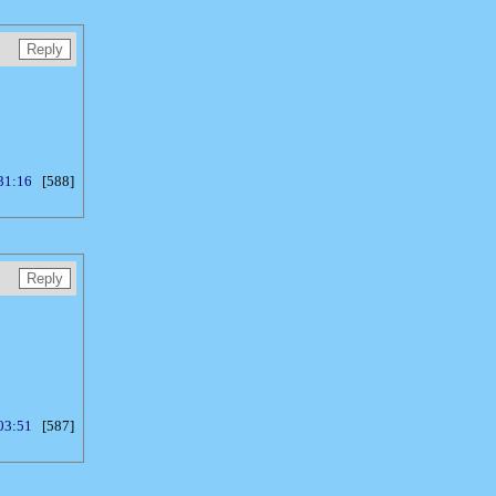
31:16
[588]
03:51
[587]