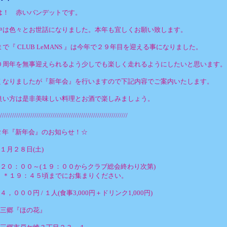
は！ 赤いバンデットです。
中は色々とお世話になりました。本年も宜しくお願い致します。
で『 CLUB LeMANS 』は今年で２９年目を迎える事になりました。
０周年を無事迎えられるよう少しでも楽しく走れるようにしたいと思います。
くなりましたが『新年会』を行いますので下記内容でご案内いたします。
良い方は是非美味しい料理とお酒で楽しみましょう。
///////////////////////////////////////////////////////////////
２年『新年会』のお知らせ！☆
１月２８日(土)
：２０：００～(１９：００からクラブ総会終わり次第)
：４５頃までにお集まりください。
，０００円 / １人(食事3,000円＋ドリンク1,000円)
：三郷『ほの花』