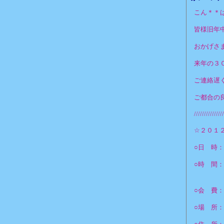
こん＊＊
皆様旧年
おかげさま
来年の３
ご連絡遅
ご都合の
///////////////
☆２０１
○日 時：
○時 間
＊１９
○会 費：４
○場 所