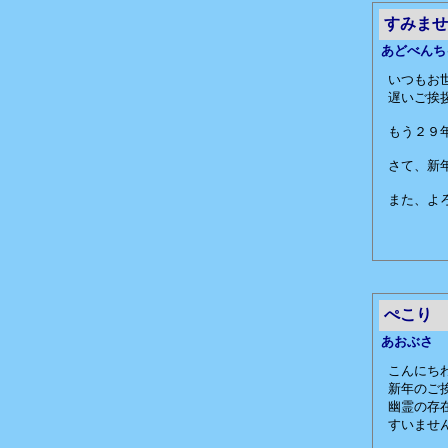
すみませ
あどべんち
いつもお
遅いご挨
もう２９
さて、新
また、よ
ぺこり
あおぶさ
こんにち
新年のご
幽霊の存
すいませ