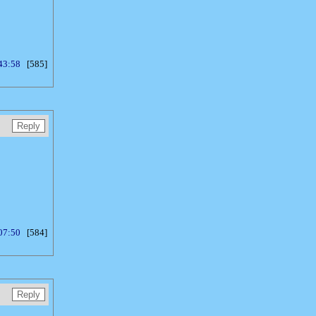
43:58
[585]
07:50
[584]