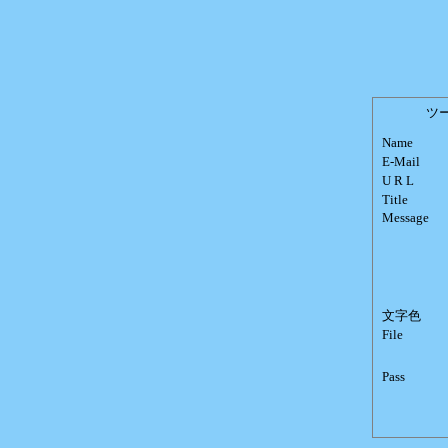
ツー
Name
E-Mail
U R L
Title
Message
文字色
File
Pass