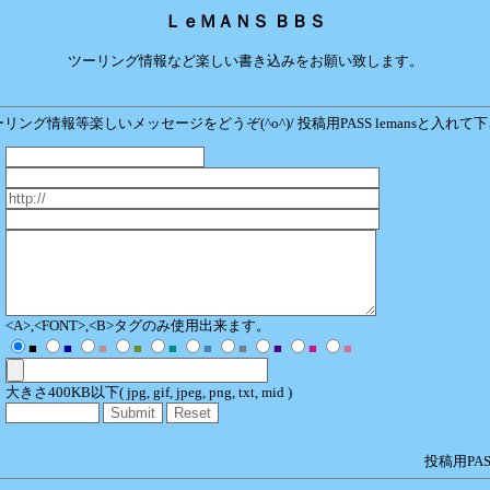
ＬｅＭＡＮＳ ＢＢＳ
ツーリング情報など楽しい書き込みをお願い致します。
リング情報等楽しいメッセージをどうぞ(^o^)/ 投稿用PASS lemansと入れて
<A>,<FONT>,<B>タグのみ使用出来ます。
■
■
■
■
■
■
■
■
■
■
大きさ400KB以下( jpg, gif, jpeg, png, txt, mid )
投稿用PAS