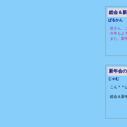
総会＆新
ばるかん
皆さん、
今年もよ
また、新
新年会の
じゃむ
こん＊＊
総会＆新