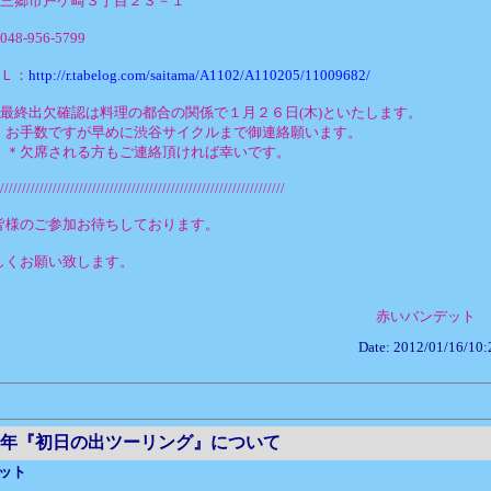
：三郷市戸ケ崎３丁目２３－１
8-956-5799
ＲＬ：
http://r.tabelog.com/saitama/A1102/A110205/11009682/
：最終出欠確認は料理の都合の関係で１月２６日(木)といたします。
ですが早めに渋谷サイクルまで御連絡願います。
される方もご連絡頂ければ幸いです。
/////////////////////////////////////////////////////////////////
皆様のご参加お待ちしております。
しくお願い致します。
赤いバンデット
Date: 2012/01/16/10:
年『初日の出ツーリング』について
ット