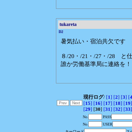
tukareta
D2
暑気払い・宿泊共欠です
８/20・/21・/27・/2
誰か労働基準局に連絡を！
現行ログ
/
[
1
]
[
2
]
[
3
]
[
[
15
]
[
16
]
[
17
]
[
18
]
[
19
[
29
]
[
30
]
[
31
]
[
32
]
[
33
No.
PASS
No.
USER
キーワード
ス