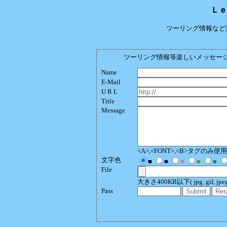
Ｌｅ
ツーリング情報など
ツーリング情報等楽しいメッセージをどう
Name
E-Mail
U R L
Title
Message
<A>,<FONT>,<B>タグのみ
文字色
■
■
■
■
■
File
大きさ400KB以下( jpg, gif, jpeg, p
Pass