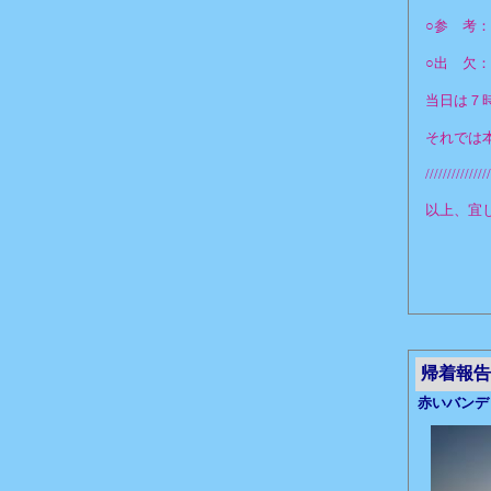
○参 考
○出 欠
当日は７
それでは
///////////////
以上、宜
帰着報告
赤いバンデ