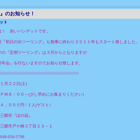
』のお知らせ！
ット
は！ 赤いバンデットです。
日『初日の出ツーリング』も無事に終わり２０１１年もスタート致しました。
年の『定例ツーリング』は３月からとなりますが
新年会』を行ないますのでお知らせ致します。
///////////////////////////////////////////////////////////////
１月２２日(土)
：ＰＭ８：００～(少し早めにお集まりください)
４，０００円 / １人(ゲスト）
：三郷市『ほの花』
：三郷市戸ケ崎３丁目２３－１
8-956-5799