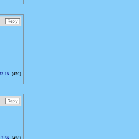
53:18
[459]
17:56
[458]