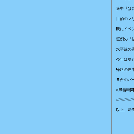
途中『は
目的のマ
既にイベ
恒例の『
水平線の
今年は冷
帰路の途
５台のパ
○帰着時
///////////////
以上、帰
赤