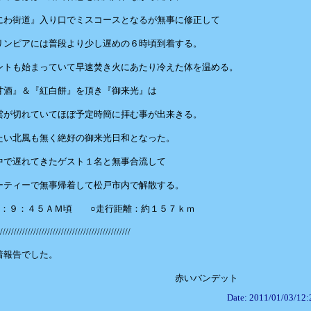
にわ街道』入り口でミスコースとなるが無事に修正して
リンピアには普段より少し遅めの６時頃到着する。
ントも始まっていて早速焚き火にあたり冷えた体を温める。
甘酒』＆『紅白餅』を頂き『御来光』は
雲が切れていてほぼ予定時簡に拝む事が出来きる。
たい北風も無く絶好の御来光日和となった。
中で遅れてきたゲスト１名と無事合流して
ーティーで無事帰着して松戸市内で解散する。
間：９：４５ＡＭ頃 ○走行距離：約１５７ｋｍ
///////////////////////////////////////////////
着報告でした。
いバンデット
Date: 2011/01/03/12: