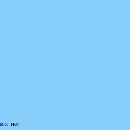
28:00
[460]