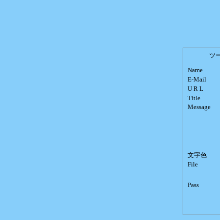
ツー
Name
E-Mail
U R L
Title
Message
文字色
File
Pass