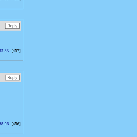
55:33
[457]
38:06
[456]