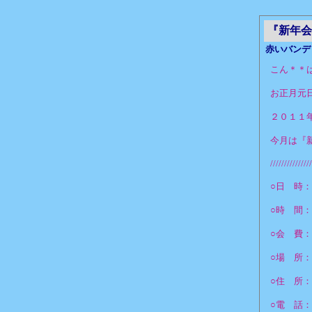
『新年会
赤いバンデ
こん＊＊
お正月元
２０１１
今月は『
///////////////
○日 時：
○時 間
○会 費：
○場 所
○住 所
○電 話：04