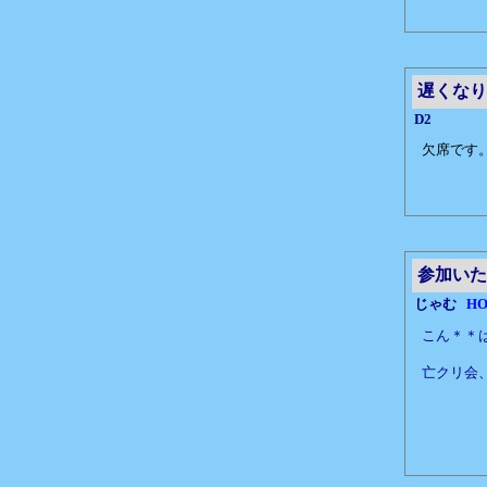
遅くなり
D2
欠席です
参加いた
じゃむ
H
こん＊＊
亡クリ会