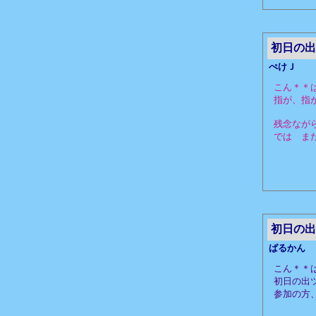
初日の出
ぺけＪ
こん＊＊
指が、指
残念なが
では ま
初日の出
ばるかん
こん＊＊
初日の出
参加の方