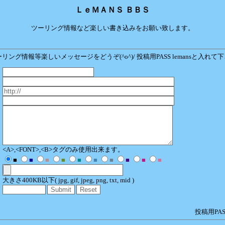
ＬｅＭＡＮＳ ＢＢＳ
ツーリング情報など楽しい書き込みをお願い致します。
リング情報等楽しいメッセージをどうぞ(^o^)/ 投稿用PASS lemansと入れて
<A>,<FONT>,<B>タグのみ使用出来ます。
■
■
■
■
■
■
■
■
■
■
大きさ400KB以下( jpg, gif, jpeg, png, txt, mid )
投稿用PAS