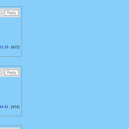
33:20
[455]
44:42
[454]