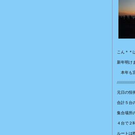
こん＊＊
新年明け
本年も宜
///////////////
元日の恒
合計５台
集合場所
４台で２
ルートは