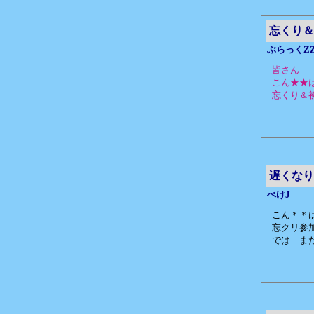
忘くり＆
ぶらっくZ
皆さん
こん★★
忘くり＆
遅くなり
ぺけJ
こん＊＊
忘クリ参
では ま