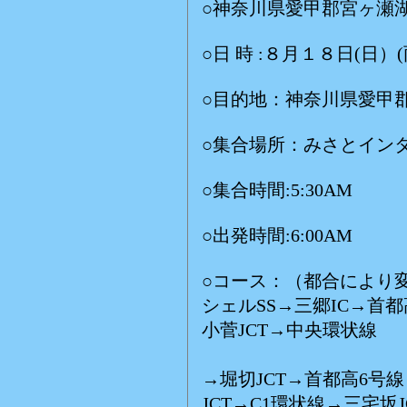
○神奈川県愛甲郡宮ヶ瀬
○日 時 :８月１８日(日
○目的地：神奈川県愛甲
○集合場所：みさとイン
○集合時間:5:30AM
○出発時間:6:00AM
○コース：（都合により
シェルSS→三郷IC→首
小菅JCT→中央環状線
(E:
→堀切JCT→首都高6号
JCT→C1環状線→三宅坂J