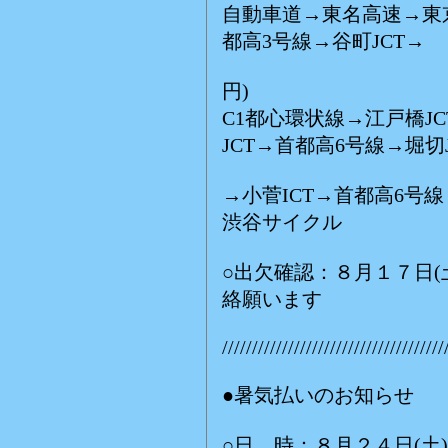
自動車道→東名高速→東
都高3号線→谷町JCT→
(E:
円) (E:9
C1都心環状線→江戸橋JC
JCT→首都高6号線→堀切J
→小菅ICT→首都高6号線
渋谷サイクル
○出欠確認：８月１７日
絡願います
/////////////////////////////////////
●暑気払いのお知らせ
○日 時：８月２４日(土)