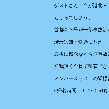
ゲストさん１台が港北Ｐ
もらってしまう。
首都高３号が一部事故渋
渋滞は無く快適に八潮Ｉ
最後に残念ながら無事故
怪我無く全員で帰着でき
メンバー＆ゲストの皆様
○帰着時間：１４:０５
赤い