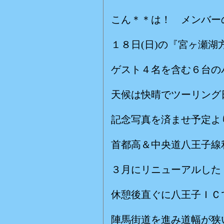
こん＊＊は！ メンバー
１８日(日)の『宮ヶ瀬湖
ゲスト４名を含む６台の
天候は快晴でツーリング
記念写真を済ませ予定よ
首都高＆中央道八王子線
３月にリニューアルした
休憩後直ぐに八王子ＩＣ
陣馬街道を進み道幅が狭