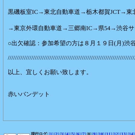
黒磯板室IC→東北自動車道→栃木都賀JCT→東
(E:1700円)
→東京外環自動車道→三郷南IC→県54→渋谷
○出欠確認：参加希望の方は８月１９日(月)渋
//////////////////////////////////////////////////////////////////////
以上、宜しくお願い致します。
赤いバンデット
現行ログ
/
[
1
]
[
2
]
[
3
]
[
4
]
[
5
]
[
6
]
[
7
]
[
8
]
[
9
]
[
10
]
[
11
]
[
12
]
[
13
]
[
14
]