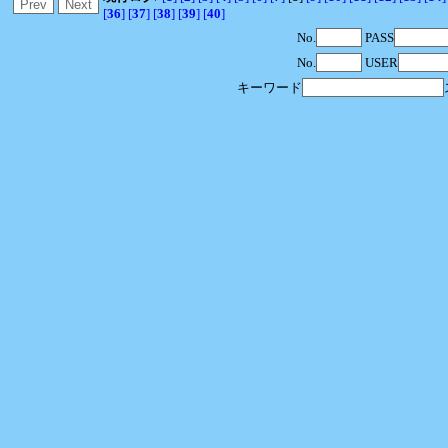
[
36
]
[
37
]
[
38
]
[
39
]
[
40
]
No.
PASS
No.
USER
キーワード