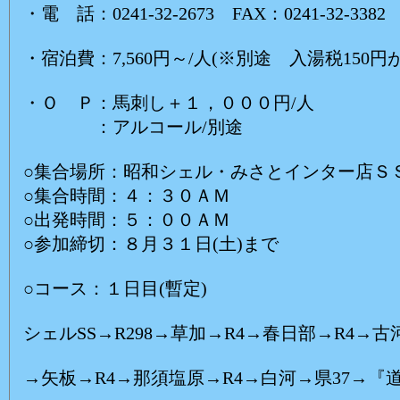
・電 話：0241-32-2673 FAX：0241-32-3382
・宿泊費：7,560円～/人(※別途 入湯税150
・Ｏ Ｐ：馬刺し＋１，０００円/人
：アルコール/別途
○集合場所：昭和シェル・みさとインター店Ｓ
○集合時間：４：３０ＡＭ
○出発時間：５：００ＡＭ
○参加締切：８月３１日(土)まで
○コース：１日目(暫定)
シェルSS→R298→草加→R4→春日部→R4→古
→矢板→R4→那須塩原→R4→白河→県37→『