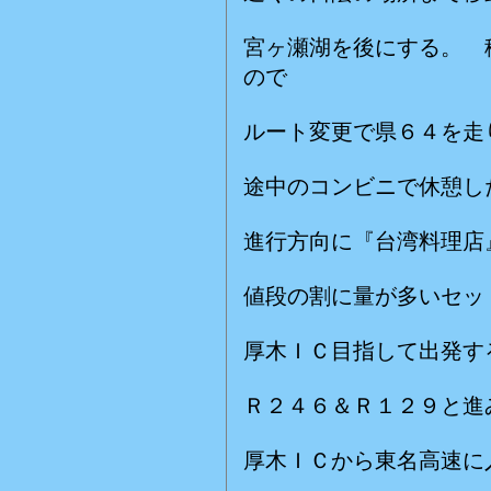
宮ヶ瀬湖を後にする。 
ので
ルート変更で県６４を走
途中のコンビニで休憩し
進行方向に『台湾料理店
値段の割に量が多いセッ
厚木ＩＣ目指して出発す
Ｒ２４６＆Ｒ１２９と進
厚木ＩＣから東名高速に