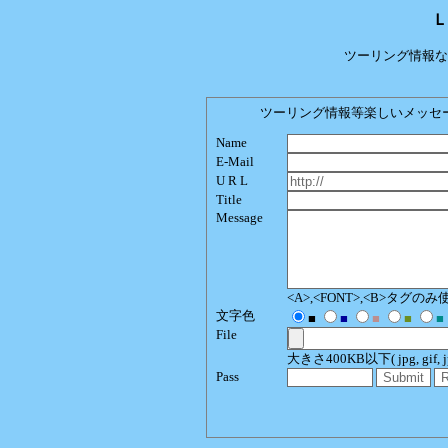
Ｌ
ツーリング情報な
ツーリング情報等楽しいメッセージをど
Name
E-Mail
U R L
Title
Message
<A>,<FONT>,<B>タグ
文字色
■
■
■
■
■
File
大きさ400KB以下( jpg, gif, jpeg
Pass