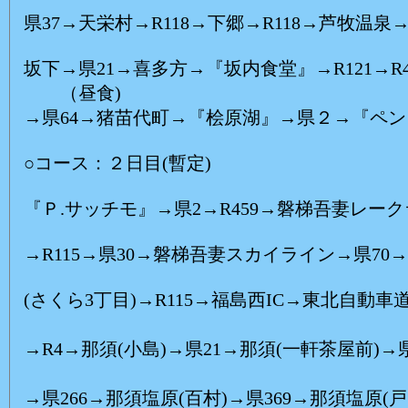
県37→天栄村→R118→下郷→R118→芦牧温泉→
坂下→県21→喜多方→『坂内食堂』→R121→R
（昼食)
→県64→猪苗代町→『桧原湖』→県２→『ペ
○コース：２日目(暫定)
『Ｐ.サッチモ』→県2→R459→磐梯吾妻レーク
→R115→県30→磐梯吾妻スカイライン→県70
(さくら3丁目)→R115→福島西IC→東北自動
(E:1
→R4→那須(小島)→県21→那須(一軒茶屋前)→
（昼食
→県266→那須塩原(百村)→県369→那須塩原(戸