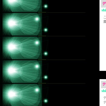
デ
sh
テ
sh