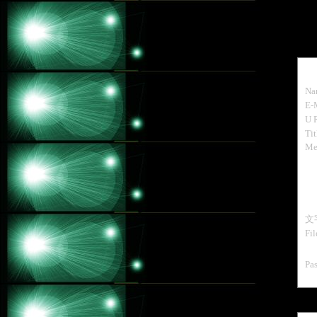
Na
E-
U 
Tit
Me
文
Fil
Pa