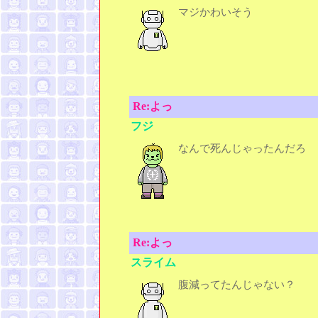
マジかわいそう
Re:よっ
フジ
なんで死んじゃったんだろ
Re:よっ
スライム
腹減ってたんじゃない？