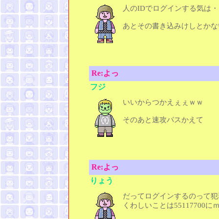
人のIDでログインする気は
あとその書き込みけしとかな
Re:よっ
フジ
いいからつかえぇぇｗｗ
そのあと速攻パスかえて
Re:よっ
りょう
だってログインするのって犯
くわしいことは55117700