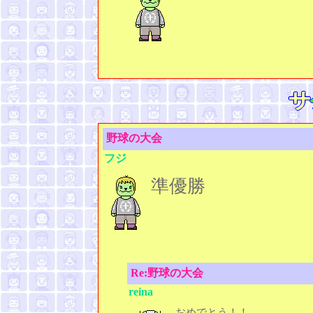
野球の大会
フジ
準優勝
Re:野球の大会
reina
おめでとう！！