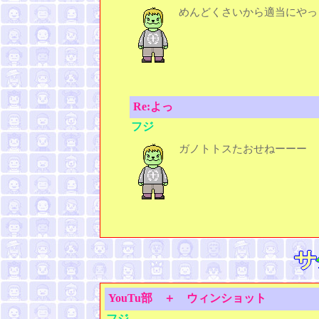
めんどくさいから適当にやっ
Re:よっ
フジ
ガノトトスたおせねーーー
YouTu部 ＋ ウィンショット
フジ