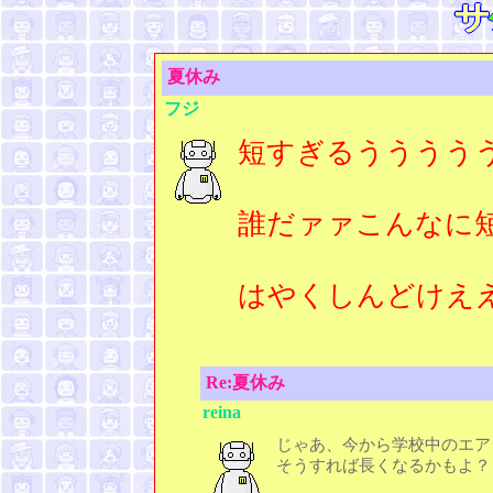
夏休み
フジ
短すぎるうううう
誰だァァこんなに
はやくしんどけえ
Re:夏休み
reina
じゃあ、今から学校中のエア
そうすれば長くなるかもよ？