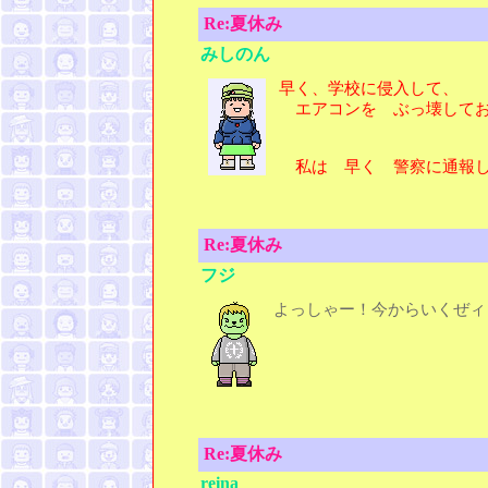
Re:夏休み
みしのん
早く、学校に侵入して、
エアコンを ぶっ壊してお
私は 早く 警察に通報し
Re:夏休み
フジ
よっしゃー！今からいくぜィ
Re:夏休み
reina