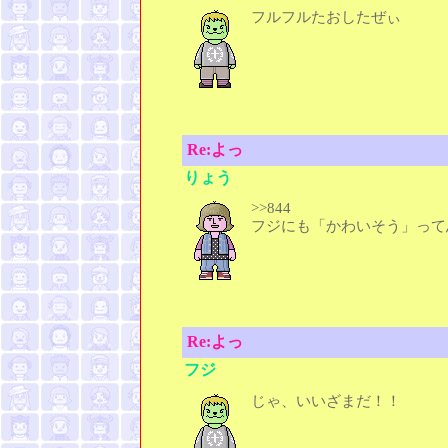
フルフルたおしたぜぃ
Re:よっ
りょう
>>844
フジにも「かわいそう」って
Re:よっ
フジ
じゃ、いいざまだ！！