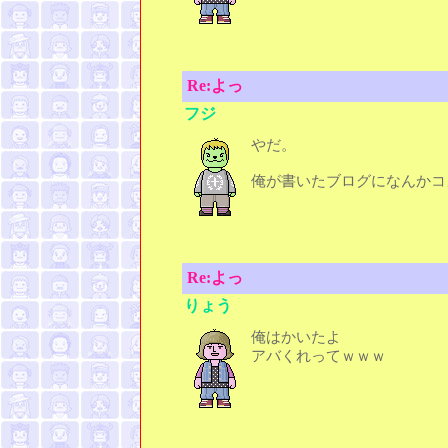
Re:よっ
フジ
やだ。
俺が書いたブログになんかコ
Re:よっ
りょう
俺はかいたよ
アバくれってｗｗｗ