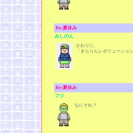
Re:夏休み
みしのん
かわりに、
「きらりんレボリューショ
Re:夏休み
フジ
なにそれ？