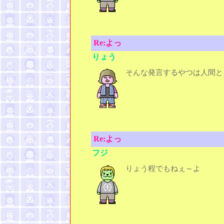
Re:よっ
りょう
そんな発言するやつは人間と
Re:よっ
フジ
りょう程でもねぇ～よ