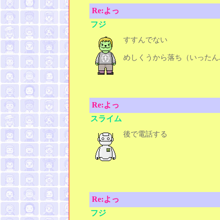
Re:よっ
フジ
すすんでない
めしくうから落ち（いったん
Re:よっ
スライム
後で電話する
Re:よっ
フジ