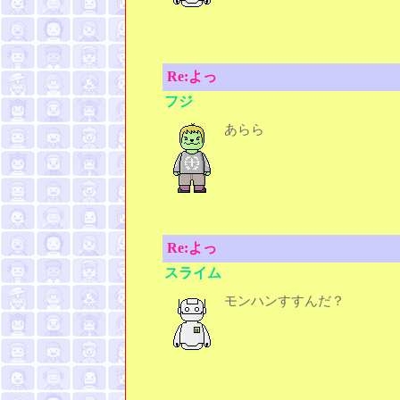
Re:よっ
フジ
あらら
Re:よっ
スライム
モンハンすすんだ？