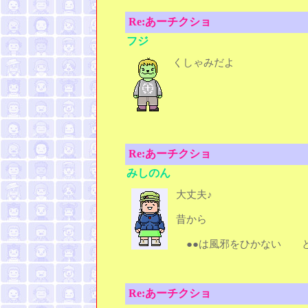
Re:あーチクショ
フジ
くしゃみだよ
Re:あーチクショ
みしのん
大丈夫♪
昔から
●●は風邪をひかない 
Re:あーチクショ