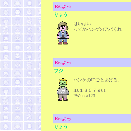
Re:よっ
りょう
はいはい
ってかハンゲのアバくれ
Re:よっ
フジ
ハンゲのIDごとあげる。
ID:１３５７９01
PW:assa123
Re:よっ
りょう