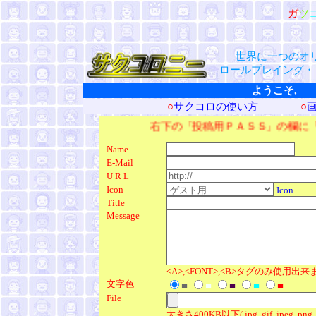
ガ
ツ
世界に一つのオ
ロールプレイング・
ようこそ, 
○
サクコロの使い方
○
右下の「投稿用ＰＡＳＳ」の欄に「 1111 」（←半
Name
E-Mail
U R L
Icon
Icon
Title
Message
<A>,<FONT>,<B>タグのみ使用出
文字色
■
■
■
■
■
File
大きさ400KB以下( jpg, gif, jpeg, png, t