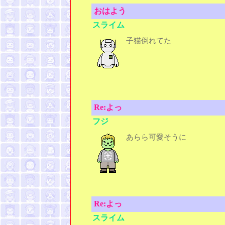
おはよう
スライム
子猫倒れてた
Re:よっ
フジ
あらら可愛そうに
Re:よっ
スライム