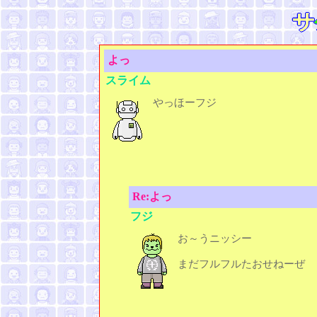
よっ
スライム
やっほーフジ
Re:よっ
フジ
お～うニッシー
まだフルフルたおせねーぜ