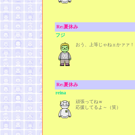
Re:夏休み
フジ
おう、上等じゃねェかァァ！
Re:夏休み
reina
頑張ってねｗ
応援してるよ～（笑）