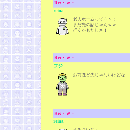
Re:・ｗ・
reina
老人ホームって＾＾；
まだ先の話じゃんｗｗ
行くかもだしさ！
Re:・ｗ・
フジ
お前ほど先じゃないけどな
Re:・ｗ・
reina
うるさいな～。 