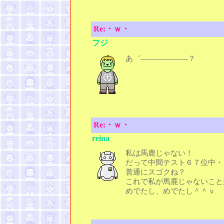
Re:・ｗ・
フジ
あ゛-------------------？
Re:・ｗ・
reina
私は馬鹿じゃない！
だって中間テスト６７位中・
普通にスゴクね？
これで私が馬鹿じゃないこと
めでたし、めでたし＾＾ｖ