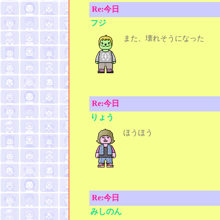
Re:今日
フジ
また、壊れそうになった
Re:今日
りょう
ほうほう
Re:今日
みしのん