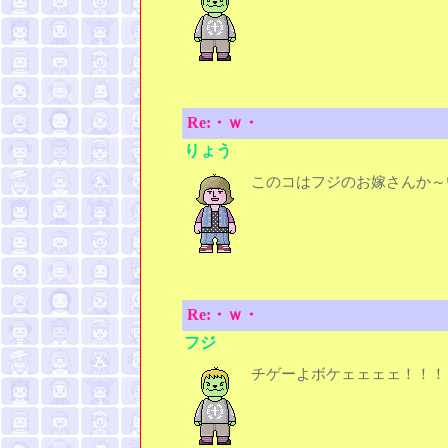
Re:・ｗ・
りょう
このコはフジのお嫁さんか～
Re:・ｗ・
フジ
チゲーよボケェェェェ！！！