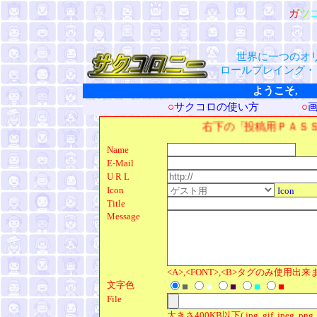
ガ
ツ
世界に一つのオ
ロールプレイング・
ようこそ, 
○
サクコロの使い方
○
右下の「投稿用ＰＡＳＳ」の欄に「 111
Name
E-Mail
U R L
Icon
Icon
Title
Message
<A>,<FONT>,<B>タグのみ使用出
文字色
■
■
■
■
■
File
大きさ400KB以下( jpg, gif, jpeg, png, t