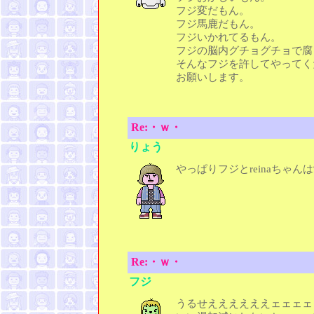
フジ変だもん。
フジ馬鹿だもん。
フジいかれてるもん。
フジの脳内グチョグチョで腐
そんなフジを許してやってく
お願いします。
Re:・ｗ・
りょう
やっぱりフジとreinaちゃ
Re:・ｗ・
フジ
うるせええええええェェェェ