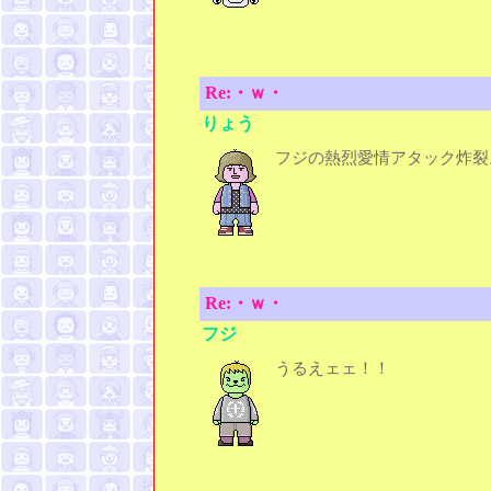
Re:・ｗ・
りょう
フジの熱烈愛情アタック炸裂
Re:・ｗ・
フジ
うるえェェ！！