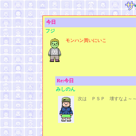
今日
フジ
モンハン買いにいこ
Re:今日
みしのん
次は ＰＳＰ 壊すなよ～