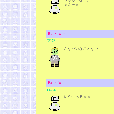
ゃんｗｗ
Re:・ｗ・
フジ
んなバカなことない
Re:・ｗ・
reina
いや、あるｗｗ