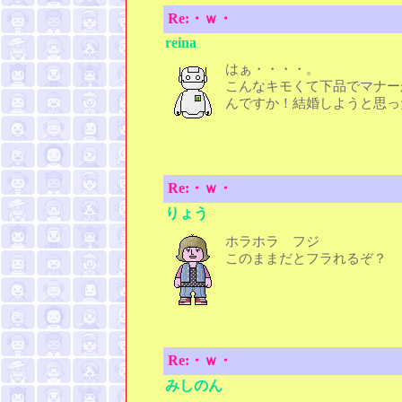
Re:・ｗ・
reina
はぁ・・・・。
こんなキモくて下品でマナー
んですか！結婚しようと思っ
Re:・ｗ・
りょう
ホラホラ フジ
このままだとフラれるぞ？
Re:・ｗ・
みしのん