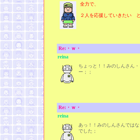
全力で、
２人を応援していきたい 
Re:・ｗ・
reina
ちょっと！！みのしんさん・
ー；；
Re:・ｗ・
reina
あっ！！みのしんさんではな
でした；