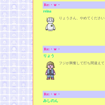
Re:・ｗ・
reina
りょうさん、やめてください
Re:・ｗ・
りょう
フジが興奮して打ち間違えて
Re:・ｗ・
みしのん