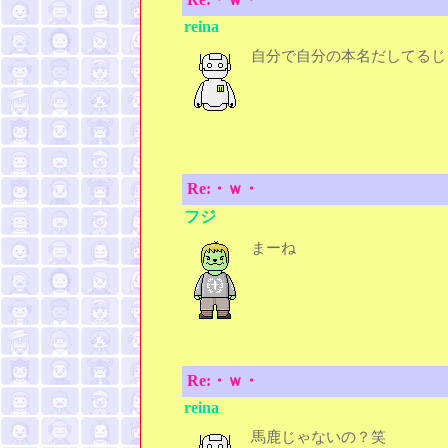
reina
自分で自分の本名だし
Re:・ｗ・
フジ
まーね
Re:・ｗ・
reina
馬鹿じゃないの？笑