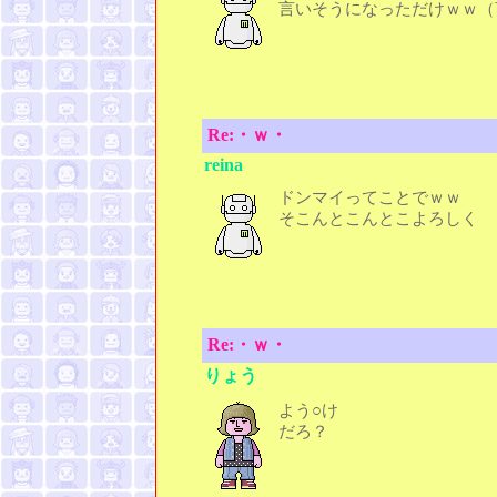
言いそうになっただけｗｗ（
Re:・ｗ・
reina
ドンマイってことでｗｗ
そこんとこんとこよろしく
Re:・ｗ・
りょう
よう○け
だろ？