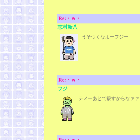
Re:・ｗ・
志村新八
うそつくなよーフジー
Re:・ｗ・
フジ
テメーあとで殺すからなァァ
Re:・ｗ・