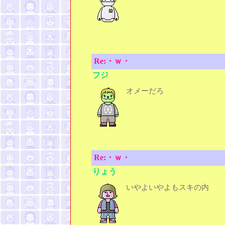
Re:・ｗ・
フジ
オメーだろ
Re:・ｗ・
りょう
いやよいやよもスキの内