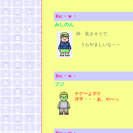
Re:・ｗ・
みしのん
仲 良さそうで、
うらやましいな～～
Re:・ｗ・
フジ
チゲーよボケ
洋平・・・あ、やべっ
Re:・ｗ・