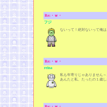
Re:・ｗ・
フジ
ないって！絶対ないって俺は
Re:・ｗ・
reina
私も年寄りじゃありません～
あんたと私、たったの１歳し
Re:・ｗ・