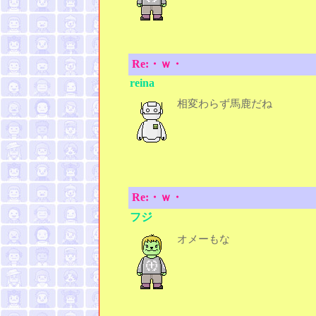
Re:・ｗ・
reina
相変わらず馬鹿だね
Re:・ｗ・
フジ
オメーもな