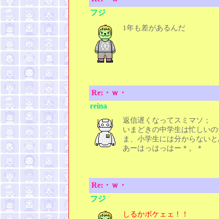
フジ
1年も差があるんだ
Re:・ｗ・
reina
返信遅くなってスミマソ；
いまどきの中学生は忙しい
ま、小学生には分からないと
あーはっはっはー＊。＊
Re:・ｗ・
フジ
しるかボケェェ！！