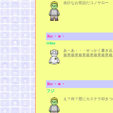
余計なお世話だコノヤロー
Re:・ｗ・
reina
あ～あ・・・せっかく書き込
最悪最悪最悪最悪最悪最悪最
Re:・ｗ・
フジ
え？何？壁にカステラ叩きつ