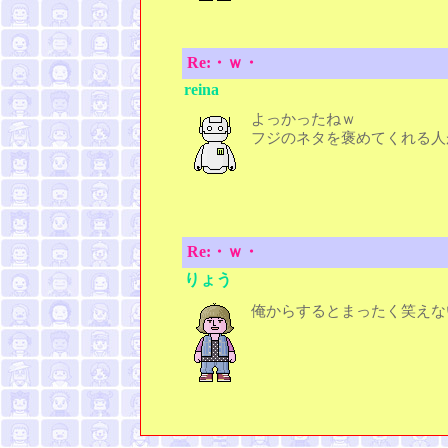
Re:・ｗ・
reina
よっかったねｗ
フジのネタを褒めてくれる人
Re:・ｗ・
りょう
俺からするとまったく笑えな