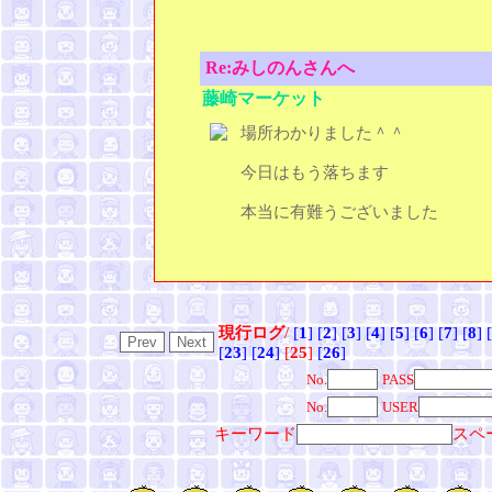
Re:みしのんさんへ
藤崎マーケット
場所わかりました＾＾
今日はもう落ちます
本当に有難うございました
現行ログ
/
[
1
]
[
2
]
[
3
]
[
4
]
[
5
]
[
6
]
[
7
]
[
8
]
[
[
23
]
[
24
]
[
25
]
[
26
]
No.
PASS
No.
USER
キーワード
スペ