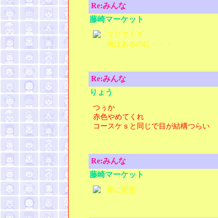
Re:みんな
藤崎マーケット
マジで！？
俺はあるのに・・・
Re:みんな
りょう
つぅか
赤色やめてくれ
コースケｓと同じで目が結構つらい
Re:みんな
藤崎マーケット
青に変更