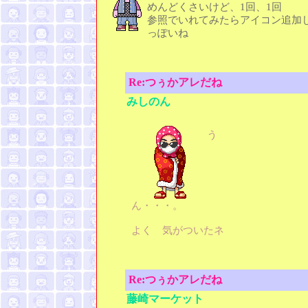
めんどくさいけど、1回、1回
参照でいれてみたらアイコン追加
っぽいね
Re:つぅかアレだね
みしのん
う
ん・・・。
よく 気がついたネ
Re:つぅかアレだね
藤崎マーケット