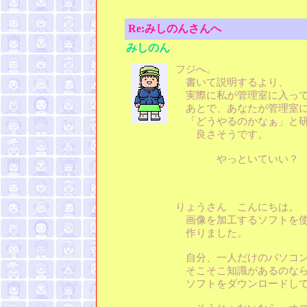
Re:みしのんさんへ
みしのん
フジへ。
書いて説明するより、
実際に私が管理室に入って
あとで、あなたが管理室に
「どうやるのかなぁ」と研
良さそうです。
やっといていい？
りょうさん こんにちは。
画像を加工するソフトを
作りました。
自分、一人だけのパソコ
そこそこ知識があるのな
ソフトをダウンロードして