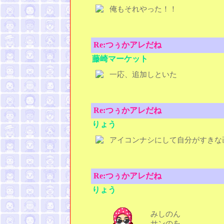
俺もそれやった！！
Re:つぅかアレだね
藤崎マーケット
一応、追加しといた
Re:つぅかアレだね
りょう
アイコンナシにして自分がすきな
Re:つぅかアレだね
りょう
みしのん
サンのを