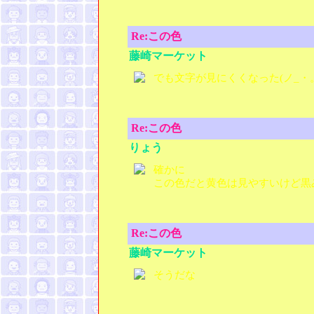
Re:この色
藤崎マーケット
でも文字が見にくくなった(ノ_・
Re:この色
りょう
確かに
この色だと黄色は見やすいけど黒
Re:この色
藤崎マーケット
そうだな