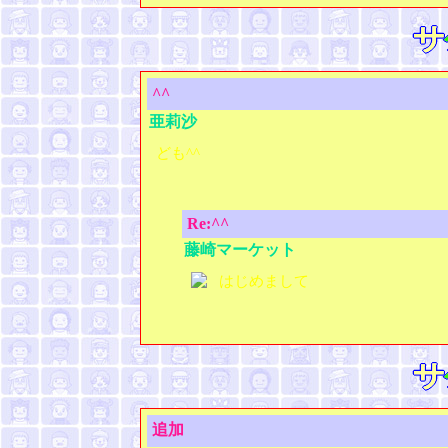
^^
亜莉沙
ども^^
Re:^^
藤崎マーケット
はじめまして
追加