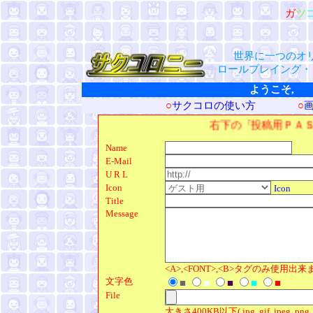
ガ
ツ
世界に一つのオ
ロールプレイング・
ようこそ, 
○
サクコロの使い方
○
右下の「投稿用ＰＡＳＳ」の欄に「 111
Name
E-Mail
U R L
Icon
Icon
Title
Message
<A>,<FONT>,<B>タグのみ使用出
文字色
■
■
■
■
■
File
大きさ400KB以下( jpg, gif, jpeg, png, t