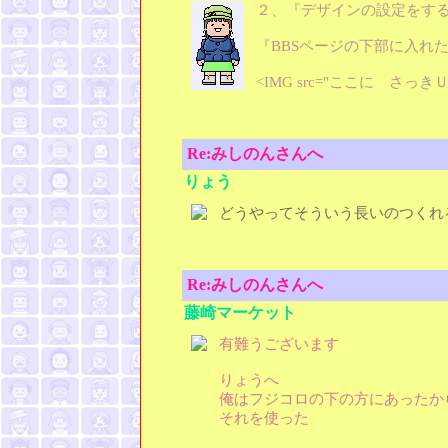
２、『デザインの設定をす
『BBSページの下部に入れ
<IMG src="ここに さ
Re:みしのんさんへ
りょう
どうやってそういう長いのつくれ
Re:みしのんさんへ
藤崎マーケット
有難うございます
りょうへ
俺はフジコロの下の方にあったか
それを使った