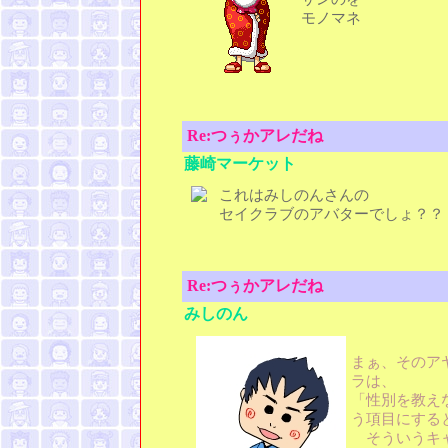
モノマネ
Re:つぅかアレだね
藤崎マーケット
これはみしのんさんの
セイクラブのアバターでしょ？？
Re:つぅかアレだね
みしのん
まぁ、そのア
ラは、
「性別を教え
う項目にする
そういうキ