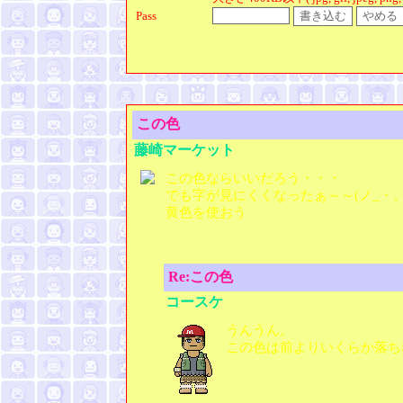
Pass
この色
藤崎マーケット
この色ならいいだろう・・・
でも字が見にくくなったぁ～～(ノ_・。
黄色を使おう
Re:この色
コースケ
うんうん。
この色は前よりいくらか落ち