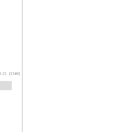
3:25
[1540]