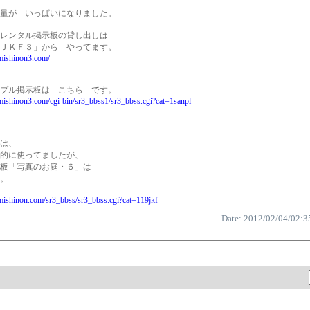
量が いっぱいになりました。
レンタル掲示板の貸し出しは
ＪＫＦ３」から やってます。
mishinon3.com/
プル掲示板は こちら です。
mishinon3.com/cgi-bin/sr3_bbss1/sr3_bbss.cgi?cat=1sanpl
は、
的に使ってましたが、
板「写真のお庭・６」は
。
mishinon.com/sr3_bbss/sr3_bbss.cgi?cat=119jkf
Date: 2012/02/04/02:3