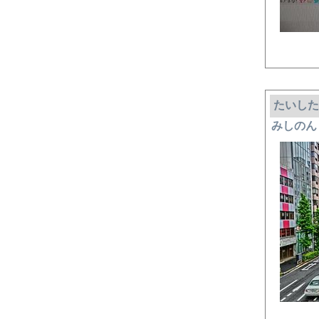
たいした
みしのん