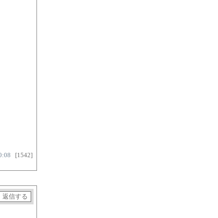
0:08
[1542]