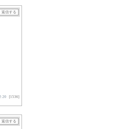
2:20
[1536]