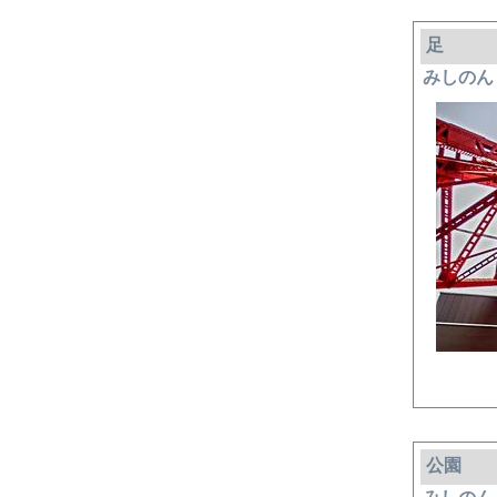
足
みしのん
公園