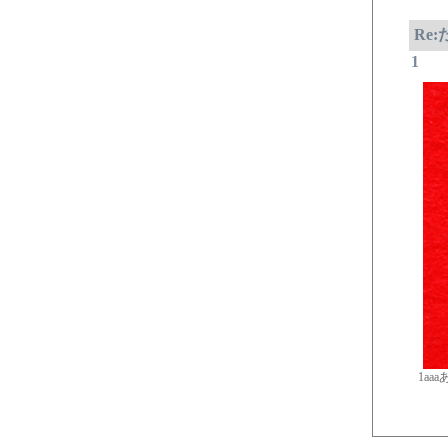
Re
1
1aa