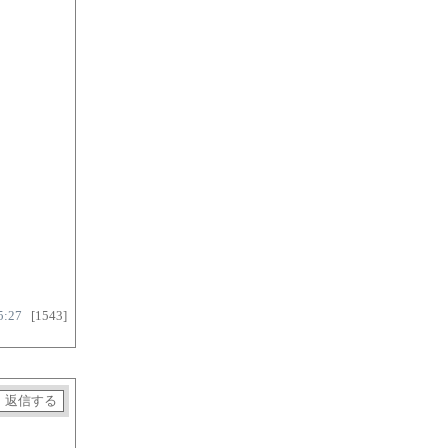
5:27
[1543]