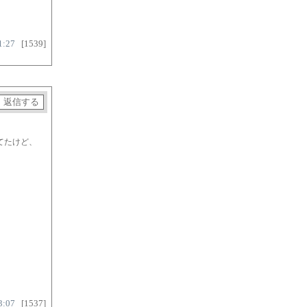
1:27
[1539]
てたけど、
3:07
[1537]