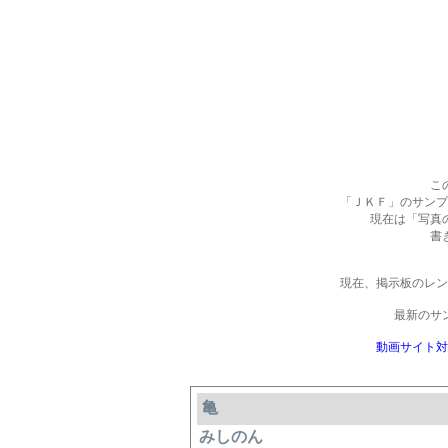
こ
「ＪＫＦ」のサンプ
現在は「写真
書
現在、掲示板のレ
最新のサ
動画サイト対
亀
みしのん