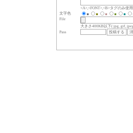
<A>,<FONT>,<B>タグのみ
文字色
■
■
■
■
■
File
大きさ400KB以下( jpg, gif, jpeg, p
Pass