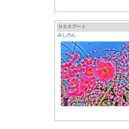
ＨＤＲアート
みしのん