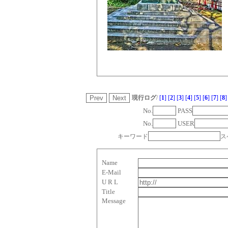
現行ログ
/
[
1
]
[
2
]
[
3
]
[
4
]
[
5
]
[
6
]
[
7
]
[
8
]
No.
PASS
No.
USER
キーワード
ス
Name
E-Mail
U R L
Title
Message