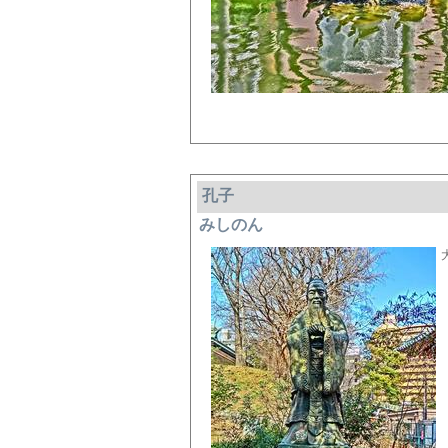
孔子
みしのん