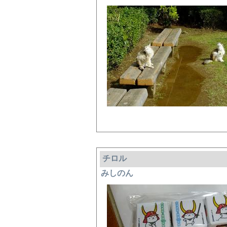
チロル
みしのん