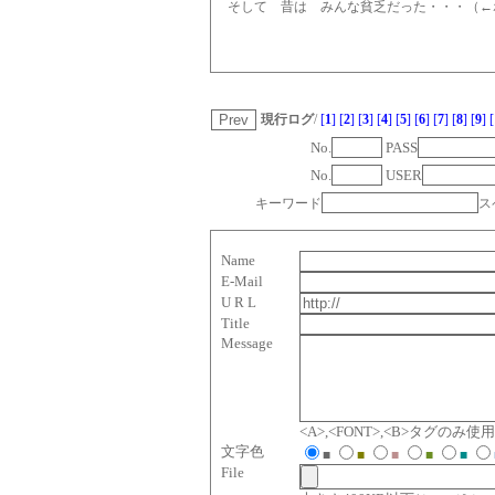
そして 昔は みんな貧乏だった・・・（←
現行ログ
/
[
1
]
[
2
]
[
3
]
[
4
]
[
5
]
[
6
]
[
7
]
[
8
]
[
9
]
[
No.
PASS
No.
USER
キーワード
ス
Name
E-Mail
U R L
Title
Message
<A>,<FONT>,<B>タグのみ
文字色
■
■
■
■
■
File