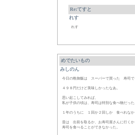
Re:てすと
れす
れす
めでたいもの
みしのん
今日の晩御飯は スーパーで買った 寿司で
４９８円だけど美味しかったなあ。
思い起こしてみれば、
私が子供の頃は、寿司は特別な食べ物だった
１年のうちに １回か２回しか 食べれなか
昔は 出前を取るか、お寿司屋さんに行くか
寿司を食べることができなかった。