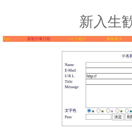
新入生
Top
新歓行事日程
パート紹介
募集要項
※名
Name
E-Mail
U R L
Title
Message
文字色
■
■
■
■
■
Pass