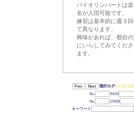
バイオリンパートは楽
名が入団可能です。
練習は基本的に週３回
て異なります。
興味があれば、都合の
にいらしてみてくださ
ます。
現行ログ
/
[
1
]
[
2
]
[
3
]
No.
PASS
No.
USER
キーワード