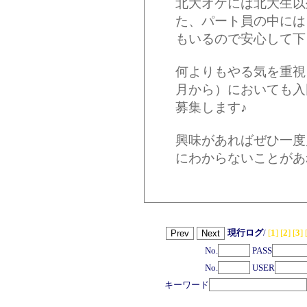
北大オケには北大生以
た、パート員の中には
もいるので安心して下
何よりもやる気を重視
月から）においても入
募集します♪
興味があればぜひ一度
にわからないことがあ
現行ログ
/
[
1
]
[
2
]
[
3
]
No.
PASS
No.
USER
キーワード