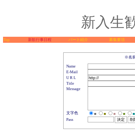
新入生
Top
新歓行事日程
パート紹介
募集要項
※名
Name
E-Mail
U R L
Title
Message
文字色
■
■
■
■
■
Pass