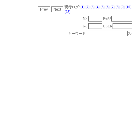
現行ログ
/
[
1
]
[
2
]
[
3
]
[
4
]
[
5
]
[
6
]
[
7
]
[
8
]
[
9
]
[
10
]
[
28
]
No.
PASS
No.
USER
キーワード
ス