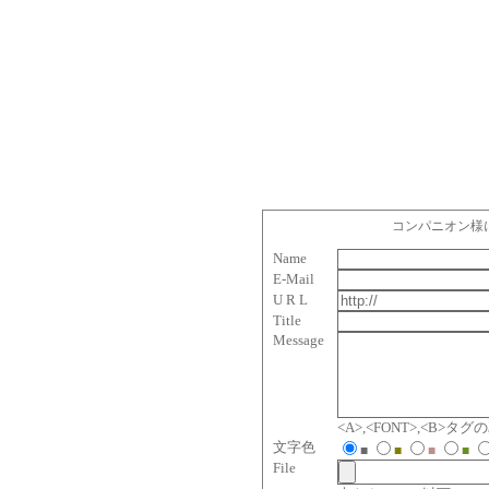
コンパニオン様
Name
E-Mail
U R L
Title
Message
<A>,<FONT>,<B>
文字色
■
■
■
■
File