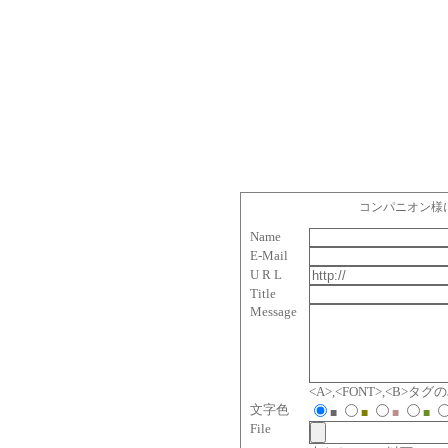
コンパニオン様
Name
E-Mail
U R L
Title
Message
<A>,<FONT>,<B>
文字色
■
■
■
■
File