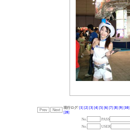
現行ログ
/
[
1
]
[
2
]
[
3
]
[
4
]
[
5
]
[
6
]
[
7
]
[
8
]
[
9
]
[
10
]
[
28
]
No.
PASS
No.
USER