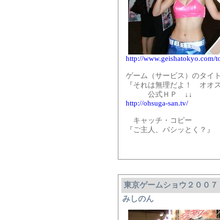
http://www.geishatokyo.com/t
ゲーム（サービス）のタイ
『それは無理だよ！ オオ
公式ＨＰ ↓↓
http://ohsuga-san.tv/
キャッチ・コピー
『ご主人、パシッとく？』
東京ゲームショウ２００７ G
みしのん