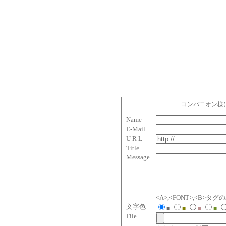
コンパニオン様
Name
E-Mail
U R L
Title
Message
<A>,<FONT>,<B>
文字色
■
■
■
■
File