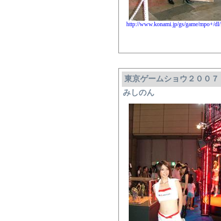
http://www.konami.jp/gs/game/mpo+/dl/
東京ゲームショウ２００７ Am
みしのん