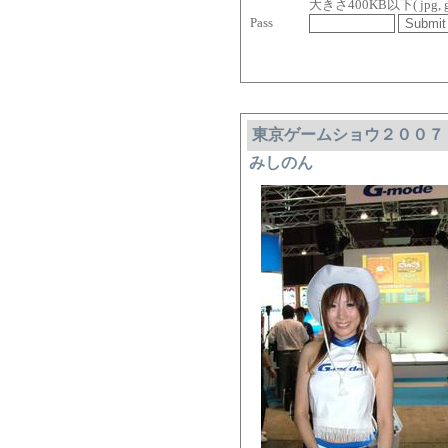
大きさ400KB以下( jpg, gif, 
Pass
東京ゲームショウ２００７ G
みしのん