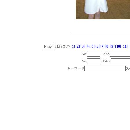
現行ログ
/
[
1
]
[
2
]
[
3
]
[
4
]
[
5
]
[
6
]
[
7
]
[
8
]
[
9
]
[
10
]
[
11
]
[
No.
PASS
No.
USER
キーワード
ス