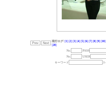
現行ログ
/
[
1
]
[
2
]
[
3
]
[
4
]
[
5
]
[
6
]
[
7
]
[
8
]
[
9
]
[
10
]
[
28
]
No.
PASS
No.
USER
キーワード
ス