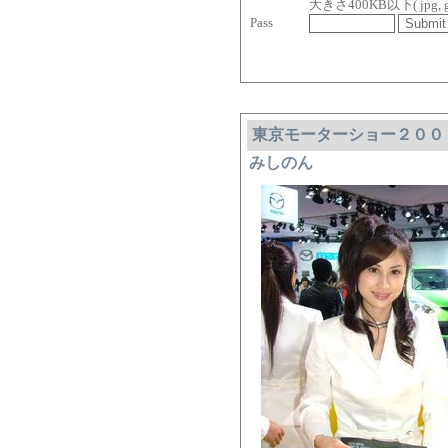
大きさ400KB以下( jpg, gif, 
Pass
東京モーターショー２００
みしのん