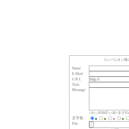
コンパニオン様
Name
E-Mail
U R L
Title
Message
<A>,<FONT>,<B>
文字色
■
■
■
■
File