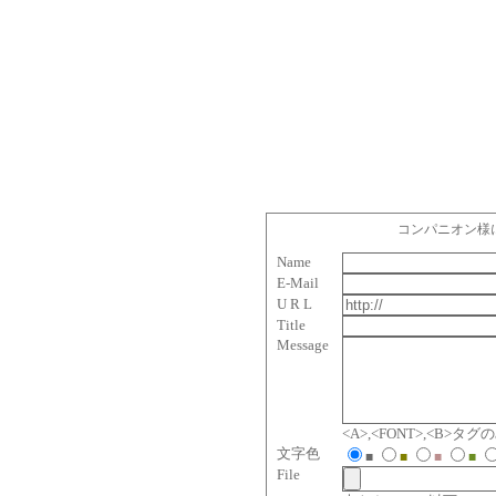
コンパニオン様
Name
E-Mail
U R L
Title
Message
<A>,<FONT>,<B>
文字色
■
■
■
■
File