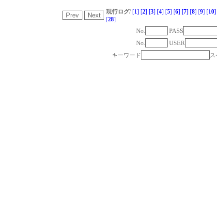
現行ログ
/
[
1
]
[
2
]
[
3
]
[
4
]
[
5
]
[
6
]
[
7
]
[
8
]
[
9
]
[
10
]
[
28
]
No.
PASS
No.
USER
キーワード
ス