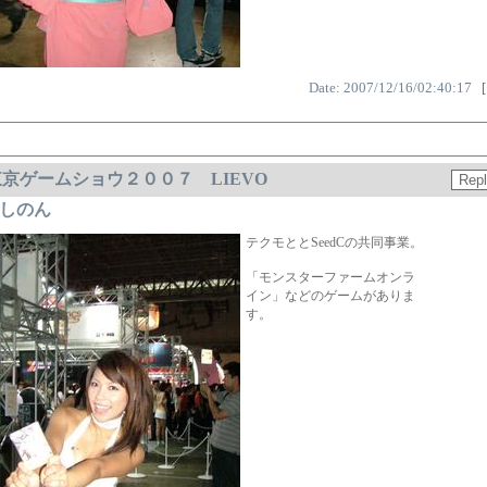
Date: 2007/12/16/02:40:17
[
東京ゲームショウ２００７ LIEVO
しのん
テクモととSeedCの共同事業。
「モンスターファームオンラ
イン」などのゲームがありま
す。