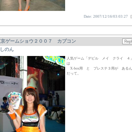
Date: 2007/12/16/03:03:27
[
東京ゲームショウ２００７ カプコン
しのん
人気ゲーム「デビル メイ クライ ４
は
X-box用 と プレステ３用が ある
だって。