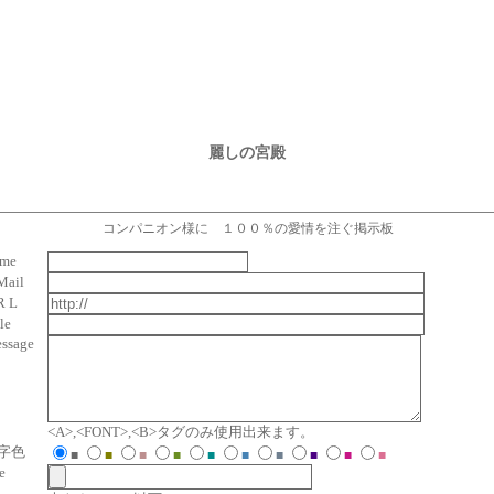
麗しの宮殿
コンパニオン様に １００％の愛情を注ぐ掲示板
me
Mail
R L
le
ssage
<A>,<FONT>,<B>タグのみ使用出来ます。
字色
■
■
■
■
■
■
■
■
■
■
e