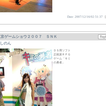
Date: 2007/12/16/02:51:37
[
東京ゲームショウ２００７ ＳＮＫ
しのん
ＤＳ用ソフト
正統派ＲＰＧ
ゲーム「キミ
の勇者」