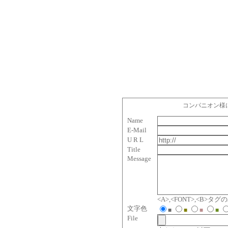
コンパニオン様
Name
E-Mail
U R L
Title
Message
<A>,<FONT>,<B>
文字色
■
■
■
■
File