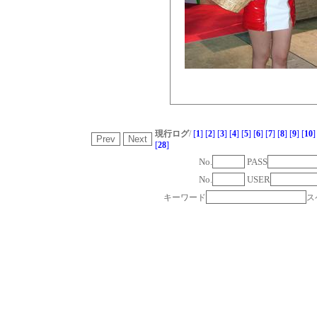
現行ログ
/
[
1
]
[
2
]
[
3
]
[
4
]
[
5
]
[
6
]
[
7
]
[
8
]
[
9
]
[
10
]
[
28
]
No.
PASS
No.
USER
キーワード
ス