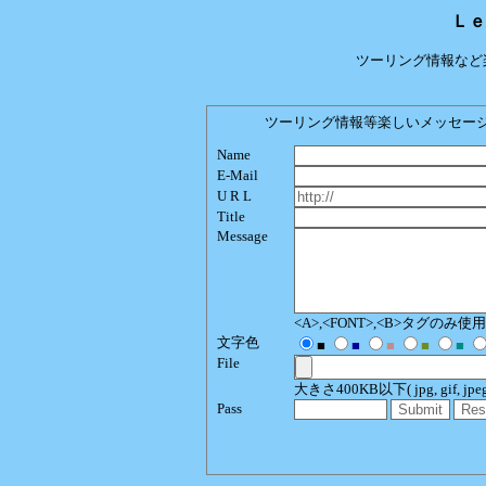
Ｌｅ
ツーリング情報など
ツーリング情報等楽しいメッセージをどう
Name
E-Mail
U R L
Title
Message
<A>,<FONT>,<B>タグのみ
文字色
■
■
■
■
■
File
大きさ400KB以下( jpg, gif, jpeg, p
Pass