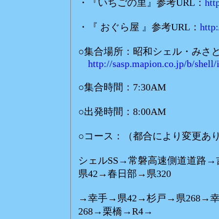
・『いちごの里』参考URL：
htt
・『 おぐら屋 』参考URL：
http
○集合場所：昭和シェル・みさ
http://sasp.mapion.co.jp/b/shell
○集合時間：7:30AM
○出発時間：8:00AM
○コース：（都合により変更あり
シェルSS→常磐高速側道道路→
県42→春日部→県320
→幸手→県42→杉戸→県268→
268→栗橋→R4→