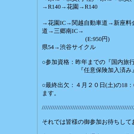
→R140→花園→R140
(現:3
→花園IC→関越自動車道→新座料
道→三郷南IC→
(E:950円) (E:
県54→渋谷サイクル
○参加資格：昨年までの『国内旅
『任意保険加入済み』を参
○最終出欠：４月２０日(土)の18
ます。
///////////////////////////////////////////////////
それでは皆様の御参加お待ちして