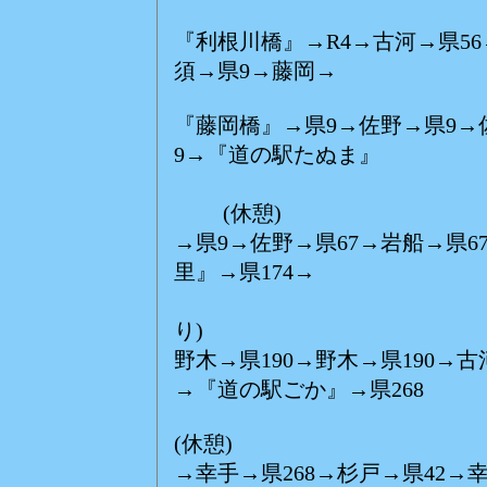
(休
『利根川橋』→R4→古河→県56
須→県9→藤岡→
『藤岡橋』→県9→佐野→県9→佐
9→『道の駅たぬま』
(
(休憩)
→県9→佐野→県67→岩船→県6
里』→県174→
(い
り)
野木→県190→野木→県190→
→『道の駅ごか』→県268
(休憩)
→幸手→県268→杉戸→県42→幸