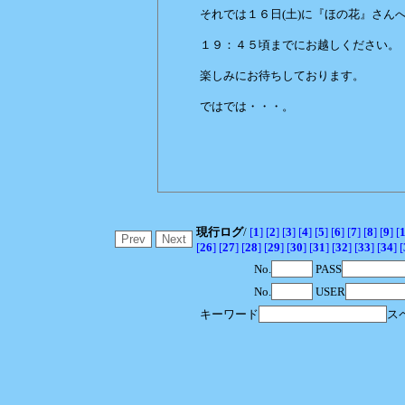
それでは１６日(土)に『ほの花』さん
１９：４５頃までにお越しください。
楽しみにお待ちしております。
ではでは・・・。
赤いバ
現行ログ
/
[
1
]
[
2
]
[
3
]
[
4
]
[
5
]
[
6
]
[
7
]
[
8
]
[
9
]
[
[
26
]
[
27
]
[
28
]
[
29
]
[
30
]
[
31
]
[
32
]
[
33
]
[
34
]
[
No.
PASS
No.
USER
キーワード
ス