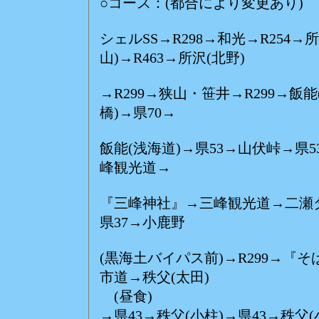
○コース：(都合により変更あり)
シェルSS→R298→和光→R254→
山)→R463→所沢(北野)
→R299→狭山・笹井→R299→飯
橋)→県70→
飯能(浅海道)→県53→山伏峠→県5
峰観光道→
『三峰神社』→三峰観光道→二瀬ダム
県37→小鹿野
(黒海土バイパス前)→R299→『そ
市道→秩父(太田)
(昼食)
→県43→秩父(小柱)→県43→秩父