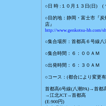
○日 時 :１０月１３日(日)
○目的地：静岡・富士市『炭
店』
http://www.genkotsu-hb.com/s
○集合場所：首都高６号線八
○集合時間：６：００ＡＭ
○出発時間：６：３０ＡＭ
○コース：(都合により変更有
首都高6号線(八潮PA)→首
→江北JCT→首都高
(E:900円)