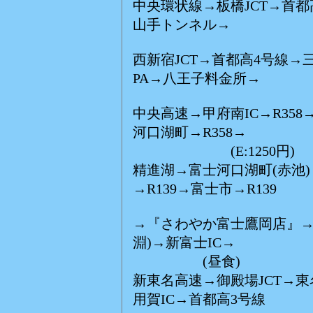
中央環状線→板橋JCT→首都
山手トンネル→
西新宿JCT→首都高4号線
PA→八王子料金所→
中央高速→甲府南IC→R358
河口湖町→R358→
(E:1250円)
精進湖→富士河口湖町(赤池)→
→R139→富士市→R139
→『さわやか富士鷹岡店』→富
淵)→新富士IC→
(昼食)
新東名高速→御殿場JCT→
用賀IC→首都高3号線