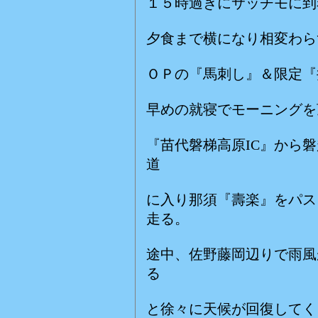
１５時過ぎにサッチモに到
夕食まで横になり相変わら
ＯＰの『馬刺し』＆限定『
早めの就寝でモーニングを
『苗代磐梯高原IC』から磐
道
に入り那須『壽楽』をパス
走る。
途中、佐野藤岡辺りで雨風
る
と徐々に天候が回復してく