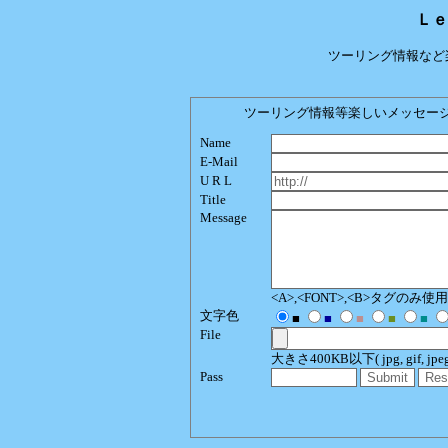
Ｌｅ
ツーリング情報など
ツーリング情報等楽しいメッセージをどう
Name
E-Mail
U R L
Title
Message
<A>,<FONT>,<B>タグのみ
文字色
■
■
■
■
■
File
大きさ400KB以下( jpg, gif, jpeg, p
Pass