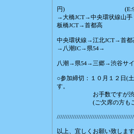
(E:
円) (E:900
→大橋JCT→中央環状線山手
板橋JCT→首都高
中央環状線→江北JCT→首都
→八潮IC→県54→
八潮→県54→三郷→渋谷サ
○参加締切：１０月１２日(
す。
お手数ですが渋谷サイ
(ご欠席の方もご連絡
///////////////////////////////////////////
以上、宜しくお願い致しま