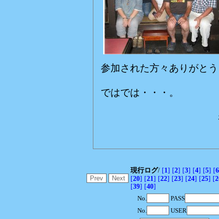
参加された方々ありがとう
ではでは・・・。
赤いバン
現行ログ
/
[
1
]
[
2
]
[
3
]
[
4
]
[
5
]
[
6
[
20
]
[
21
]
[
22
]
[
23
]
[
24
]
[
25
]
[
2
[
39
]
[
40
]
No.
PASS
No.
USER