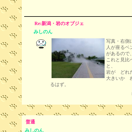
Re:新潟・岩のオブジェ
みしのん
写真・右側
人が座るベ
があるので
これと見比
と、
岩が どれ
大きいか 
るはず。
普通
みしのん