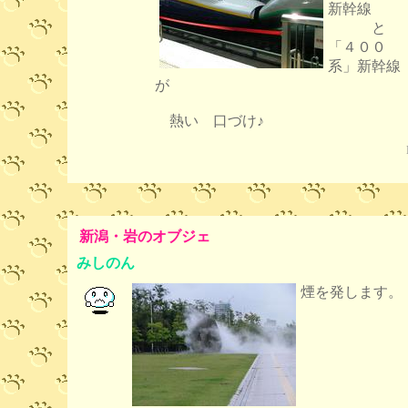
新幹線
と
「４００
系」新幹線
が
熱い 口づけ♪
新潟・岩のオブジェ
みしのん
煙を発します。