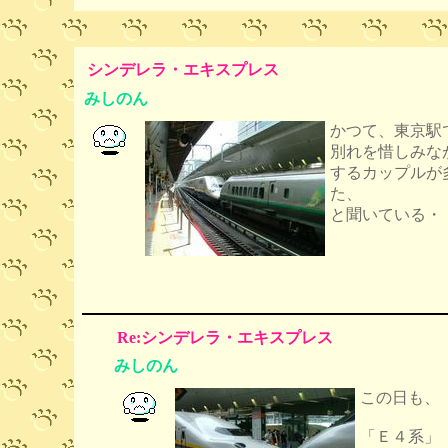
シンデレラ・エキスプレス
みしのん
かつて、東京駅
別れを惜しみな
するカップルが
た、
と聞いている・
Re:シンデレラ・エキスプレス
みしのん
この日も、
「Ｅ４系」