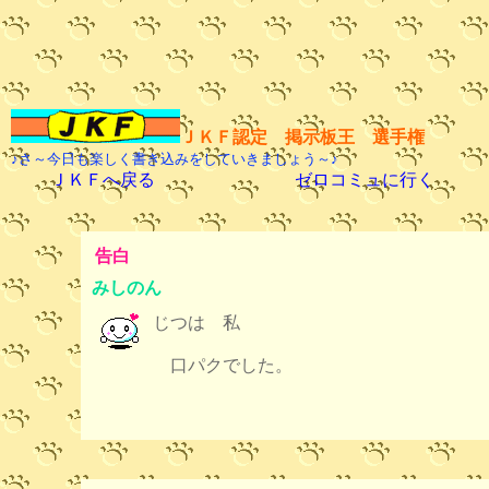
ＪＫＦ認定 掲示板王 選手権
♪さ～今日も楽しく書き込みをしていきましょう～♪
ＪＫＦへ戻る
ゼロコミュに行く
告白
みしのん
じつは 私
口パクでした。