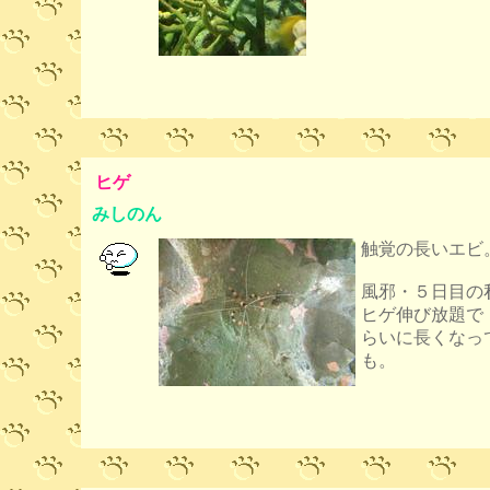
ヒゲ
みしのん
触覚の長いエビ
風邪・５日目の
ヒゲ伸び放題で
らいに長くなっ
も。