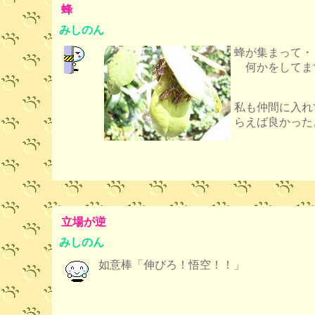
蜂
みしのん
蜂が集まって・
何かをしてま
私も仲間に入れ
らえば良かった
立場が逆
みしのん
如意棒「伸びろ！悟空！！」