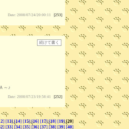
Date: 2008/07/24/20:00:11
[253]
～♪
Date: 2008/07/23/19:58:41
[252]
12
]
[
13
]
[
14
]
[
15
]
[
16
]
[
17
]
[
18
]
[
19
]
[
20
]
32
]
[
33
]
[
34
]
[
35
]
[
36
]
[
37
]
[
38
]
[
39
]
[
40
]