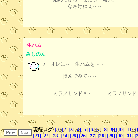
なさけねぇ～～
生ハム
みしのん
♪ オレに～ 生ハムを～～
挟んでみて～～
ミラノサンドＡ～ ミラノサンドＡ
現行ログ
/
[
1
]
[
2
]
[
3
]
[
4
]
[
5
]
[
6
]
[
7
]
[
8
]
[
9
]
[
10
]
[
11
]
[
[
21
]
[
22
]
[
23
]
[
24
]
[
25
]
[
26
]
[
27
]
[
28
]
[
29
]
[
30
]
[
31
]
[