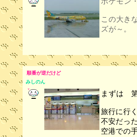
ポケモン
この大き
ズが～。
順番が逆だけど
みしのん
まずは 
旅行に行
不安だっ
空港での