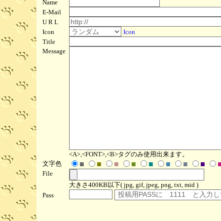
Name
E-Mail
U R L
Icon
Icon
Title
Message
<A>,<FONT>,<B>タグのみ使用出来ます。
文字色
■
■
■
■
■
■
■
■
File
大きさ400KB以下( jpg, gif, jpeg, png, txt, mid )
Pass