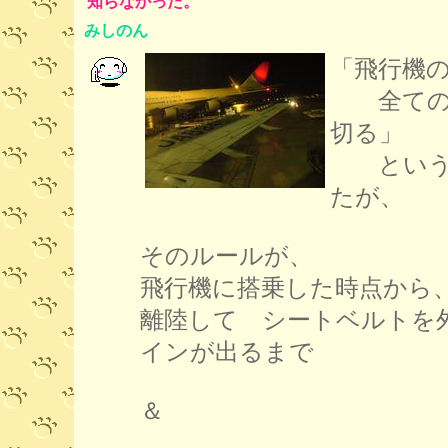
知らなかった。
みしのん
「飛行機
全ての電
切る」
というこ
たが、
そのルールが、
飛行機に搭乗した時点から
離陸して シートベルトを
インが出るまで
＆