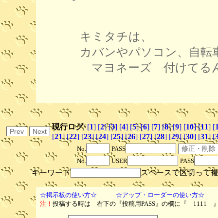
キミタチは、
カバンやパソコン、自転
マヨネーズ 付けてるん
現行ログ
/
[
1
]
[
2
]
[
3
]
[
4
]
[
5
]
[
6
]
[
7
]
[
8
]
[
9
]
[
10
]
[
11
]
[
[
21
]
[
22
]
[
23
]
[
24
]
[
25
]
[
26
]
[
27
]
[
28
]
[
29
]
[
30
]
[
31
]
[
No.
PASS
No.
USER
PASS
キーワード
スペースで区切って
☆掲示板の使い方☆
☆アップ・ローダーの使い方☆
注！
投稿する時は 右下の『投稿用PASS』の欄に『 1111