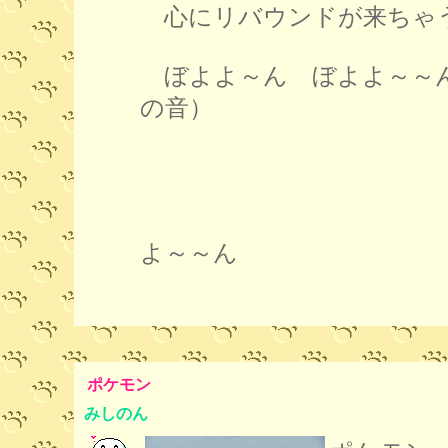
心にリバウンドが来ちゃ
ぼよよ～ん ぼよよ～～
の音）
おっぱい
よ～～ん
ポケモン
みしのん