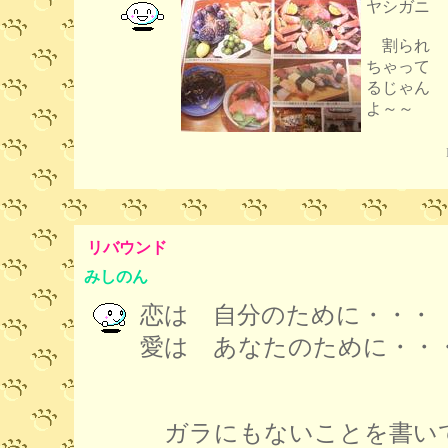
ヤシガニ
割られ
ちゃって
るじゃん
よ～～
リバウンド
みしのん
恋は 自分のために・・・
愛は あなたのために・・
ガラにもないことを書い