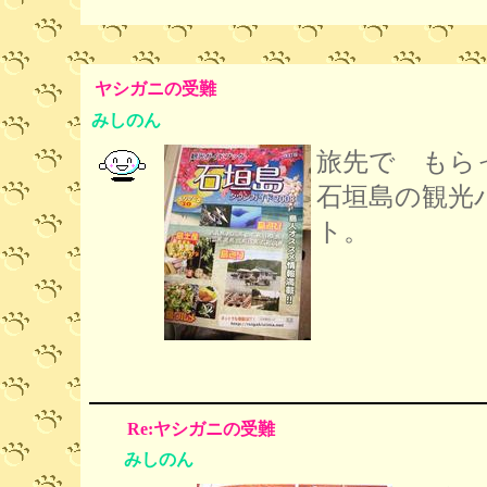
ヤシガニの受難
みしのん
旅先で もら
石垣島の観光
ト。
Re:ヤシガニの受難
みしのん