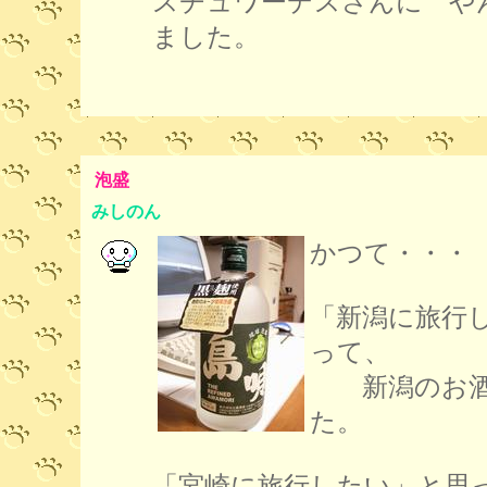
スチュワーデスさんに や
ました。
泡盛
みしのん
かつて・・・
「新潟に旅行
って、
新潟のお酒
た。
「宮崎に旅行したい」と思