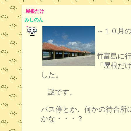
屋根だけ
みしのん
～１０月
竹富島に
「屋根だ
した。
謎です。
バス停とか、何かの待合所
かな・・・？