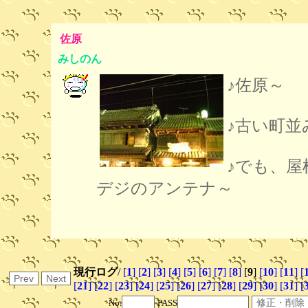
佐原
みしのん
♪佐原～
♪古い町並
♪でも、屋
デジのアンテナ～
現行ログ
/
[
1
]
[
2
]
[
3
]
[
4
]
[
5
]
[
6
]
[
7
]
[
8
]
[
9
]
[
10
]
[
11
]
[
[
21
]
[
22
]
[
23
]
[
24
]
[
25
]
[
26
]
[
27
]
[
28
]
[
29
]
[
30
]
[
31
]
[
No.
PASS