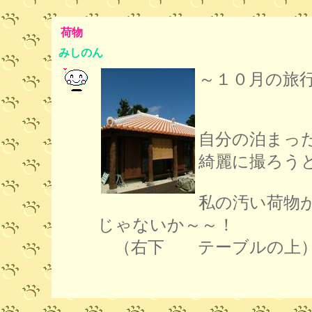
荷物
みしのん
～１０月の旅
自分の泊まっ
綺麗に撮ろう
私の汚い荷物
じゃないか～～！
（右下 テーブルの上