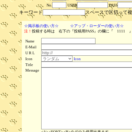
No.
USER
PASS
キーワード
スペースで区切って
☆掲示板の使い方☆
☆アップ・ローダーの使い方☆
注！
投稿する時は 右下の『投稿用PASS』の欄に『 1111
Name
E-Mail
U R L
Icon
Icon
Title
Message
<A>,<FONT>,<B>タグのみ使用出来ます。