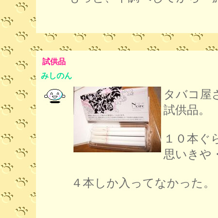
試供品
みしのん
タバコ屋
試供品。
１０本ぐ
思いきや
４本しか入ってなかった。