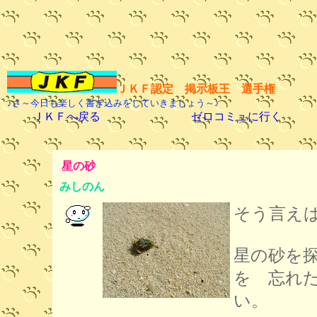
ＪＫＦ認定 掲示板王 選手権
♪さ～今日も楽しく書き込みをしていきましょう～♪
ＪＫＦへ戻る
ゼロコミュに行く
星の砂
みしのん
そう言え
星の砂を
を 忘れ
い。