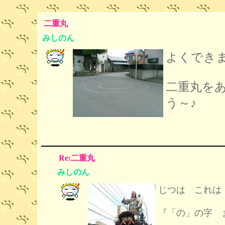
二重丸
みしのん
よくでき
二重丸を
う～♪
Re:二重丸
みしのん
じつは これは
『「の」の字 