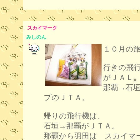
スカイマーク
みしのん
１０月の
行きの飛
がＪＡＬ
那覇→石
プのＪＴＡ。
帰りの飛行機は、
石垣→那覇がＪＴＡ。
那覇から羽田は スカイマ