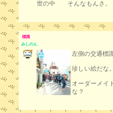
世の中 そんなもんさ。
標識
みしのん
左側の交通標
珍しい絵だな
オーダーメイ
な？