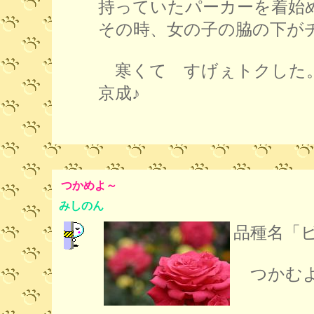
持っていたパーカーを着始
その時、女の子の脇の下が
寒くて すげぇトクした
京成♪
つかめよ～
みしのん
品種名「
つかむ