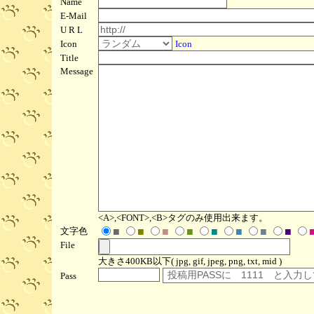
Name
E-Mail
U R L
Icon
Icon
Title
Message
<A>,<FONT>,<B>タグのみ使用出来ます。
文字色
■
■
■
■
■
■
■
■
File
大きさ400KB以下( jpg, gif, jpeg, png, txt, mid )
Pass