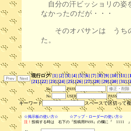
自分の汗ビッショリの姿
なかったのだが・・・
そのオバサンは うちの
た。
現行ログ
/
[
1
]
[
2
]
[
3
]
[
4
]
[
5
]
[
6
]
[
7
]
[
8
]
[
9
]
[
10
]
[
11
]
[
[
21
]
[
22
]
[
23
]
[
24
]
[
25
]
[
26
]
[
27
]
[
28
]
[
29
]
[
30
]
[
31
]
[
No.
PASS
No.
USER
PASS
キーワード
スペースで区切って
☆掲示板の使い方☆
☆アップ・ローダーの使い方☆
注！
投稿する時は 右下の『投稿用PASS』の欄に『 1111