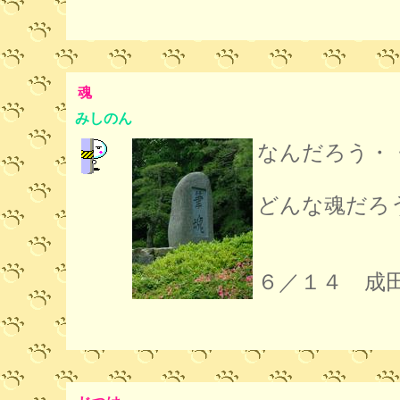
魂
みしのん
なんだろう・
どんな魂だろ
６／１４ 成