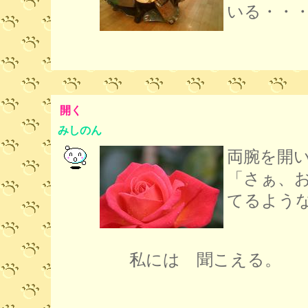
いる・・
開く
みしのん
両腕を開
「さぁ、
てるよう
私には 聞こえる。