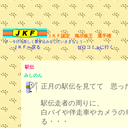
ＪＫＦ認定 掲示板王 選手権
♪さ～今日も楽しく書き込みをしていきましょう～♪
ＪＫＦへ戻る
ゼロコミュに行く
駅伝
みしのん
正月の駅伝を見てて 思っ
駅伝走者の周りに、
白バイや伴走車やカメラの
る・・・