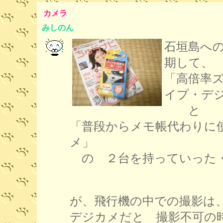
カメラ
みしのん
石垣島へ
期して、
「高倍率
イプ・デ
と
「普段からメモ帳代わりに
メ」
の ２台を持っていった
が、飛行機の中での撮影は
デジカメだと 撮影不可の