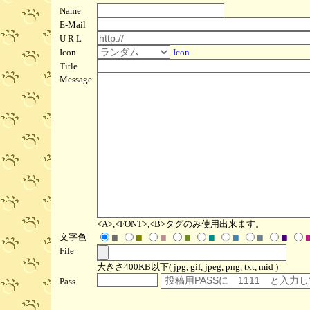
Name
E-Mail
U R L
Icon
Icon
Title
Message
<A>,<FONT>,<B>タグのみ使用出来ます。
文字色
■
■
■
■
■
■
■
■
File
大きさ400KB以下( jpg, gif, jpeg, png, txt, mid )
Pass