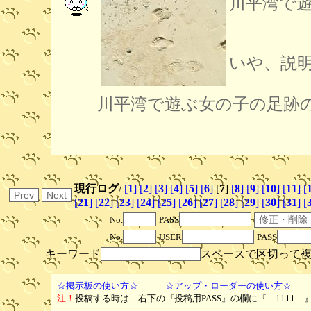
川平湾で
いや、説
川平湾で遊ぶ女の子の足跡
現行ログ
/
[
1
]
[
2
]
[
3
]
[
4
]
[
5
]
[
6
]
[
7
]
[
8
]
[
9
]
[
10
]
[
11
]
[
[
21
]
[
22
]
[
23
]
[
24
]
[
25
]
[
26
]
[
27
]
[
28
]
[
29
]
[
30
]
[
31
]
[
No.
PASS
No.
USER
PASS
キーワード
スペースで区切って
☆掲示板の使い方☆
☆アップ・ローダーの使い方☆
注！
投稿する時は 右下の『投稿用PASS』の欄に『 1111