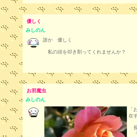
優しく
みしのん
誰か 優しく
私の頭を叩き割ってくれませんか？
お邪魔虫
みしのん
「
在
長
「