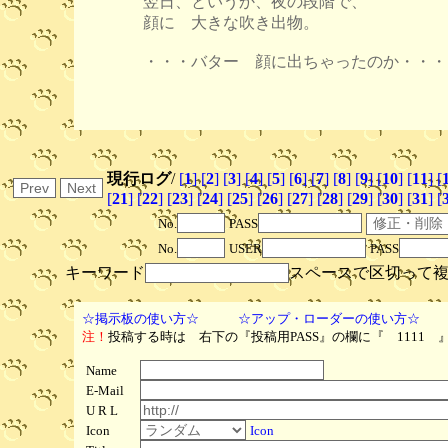
翌日、というか、夜の段階で、
顔に 大きな吹き出物。
・・・バター 顔に出ちゃったのか・・・
現行ログ
/
[
1
]
[
2
]
[
3
]
[
4
]
[
5
]
[
6
]
[
7
]
[
8
]
[
9
]
[
10
]
[
11
]
[
[
21
]
[
22
]
[
23
]
[
24
]
[
25
]
[
26
]
[
27
]
[
28
]
[
29
]
[
30
]
[
31
]
[
No.
PASS
No.
USER
PASS
キーワード
スペースで区切って
☆掲示板の使い方☆
☆アップ・ローダーの使い方☆
注！
投稿する時は 右下の『投稿用PASS』の欄に『 1111
Name
E-Mail
U R L
Icon
Icon