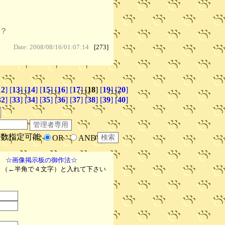
？
Date: 2008/08/16/01:07:14
[273]
12
]
[
13
]
[
14
]
[
15
]
[
16
]
[
17
]
[
18
]
[
19
]
[
20
]
32
]
[
33
]
[
34
]
[
35
]
[
36
]
[
37
]
[
38
]
[
39
]
[
40
]
複数指定可能
OR
AND
☆画像掲示板の御作法☆
 』（←半角で４文字）と入れて下さい