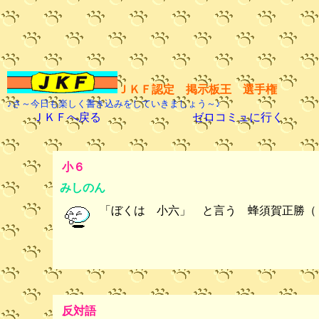
ＪＫＦ認定 掲示板王 選手権
♪さ～今日も楽しく書き込みをしていきましょう～♪
ＪＫＦへ戻る
ゼロコミュに行く
小６
みしのん
「ぼくは 小六」 と言う 蜂須賀正勝（
反対語