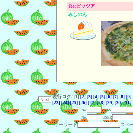
Re:ピッツア
みしのん
現行ログ
/ [
1
]
[
2
]
[
3
]
[
4
]
[
5
]
[
6
]
[
7
]
[
8
]
[
9
]
[
23
]
[
24
]
[
25
]
[
26
]
[
27
]
[
28
]
[
29
]
[
30
]
[
31
]
No.
PASS
No.
USER
キーワード
スペ