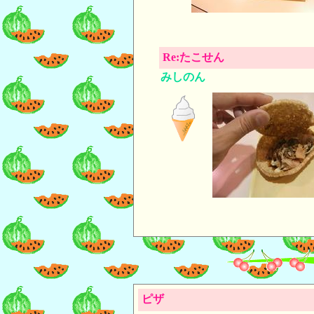
Re:たこせん
みしのん
ピザ