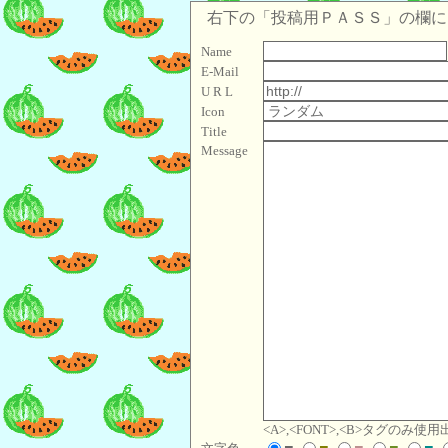
右下の「投稿用ＰＡＳＳ」の欄に「
Name
E-Mail
U R L
Icon
Title
Message
<A>,<FONT>,<B>タグのみ使