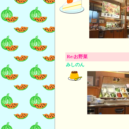
Re:お野菜
みしのん