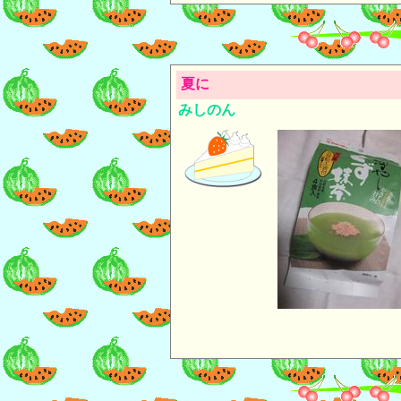
夏に
みしのん