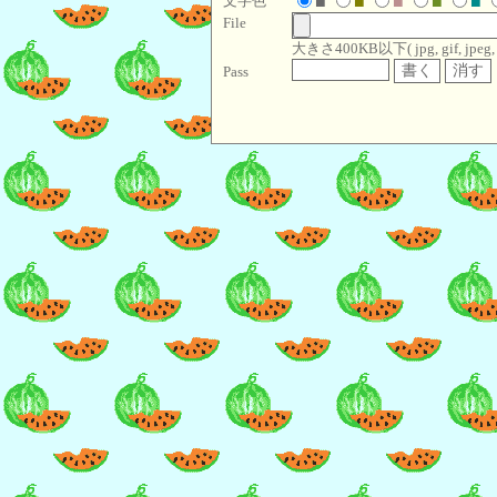
文字色
■
■
■
■
■
File
大きさ400KB以下( jpg, gif, jpeg, pn
Pass