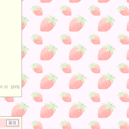
01:32
[255]