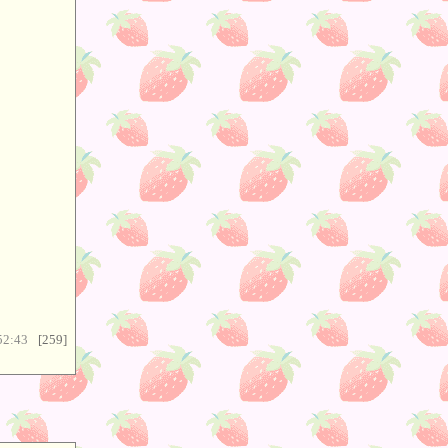
52:43
[259]