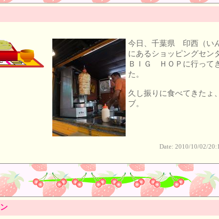
今日、千葉県 印西（い
にあるショッピングセン
ＢＩＧ ＨＯＰに行って
た。
久し振りに食べてきたょ
ブ。
Date: 2010/10/02/20:
ン