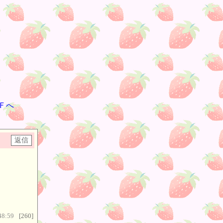
Ｆへ
48:59
[260]