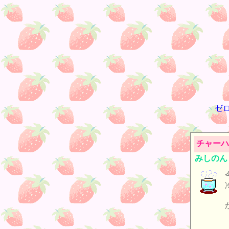
ゼ
チャーハ
みしのん