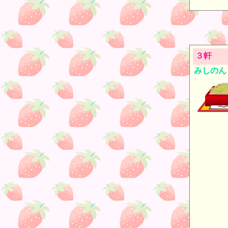
３軒
みしのん