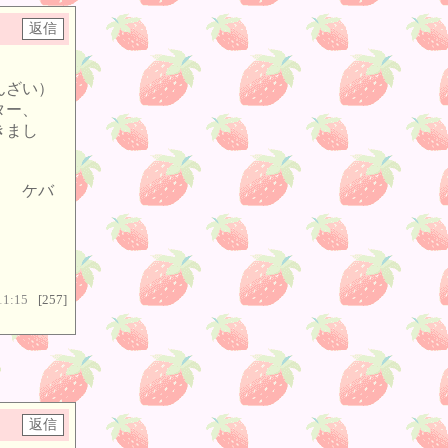
んざい）
ター、
きまし
、 ケバ
11:15
[257]