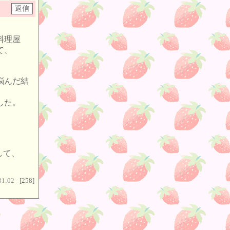
料理屋
て、
。
悩んだ結
した。
して、
31:02
[258]