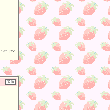
44:07
[254]