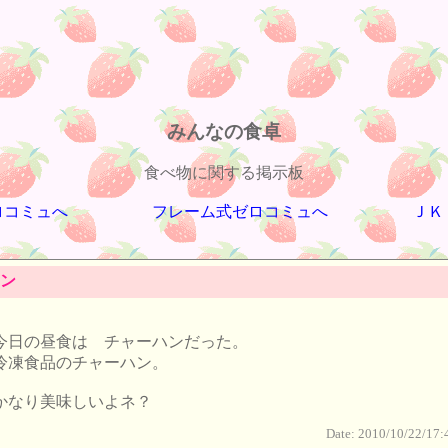
みんなの食卓
食べ物に関する掲示板
ロコミュへ
フレーム式ゼロコミュへ
ＪＫ
ン
今日の昼食は チャーハンだった。
冷凍食品のチャーハン。
かなり美味しいよネ？
Date: 2010/10/22/17: