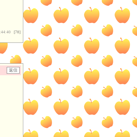
:44:40
[78]