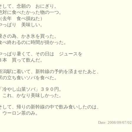
そして、念願の おにぎり。
絶対に食べたかった物の一つ。
（去年 食べ損ねた）
やっぱり 美味しい。
暑さの為、かき氷を買った。
食べ終わるのに時間が掛かった。
やっぱり暑くて、その日は ジュースを
３本 買って飲んだ。
新潟駅に着いて、新幹線の予約を済ませたあと、
駅の立ち食いソバを食べた。
「冷やし山菜ソバ」３９０円。
これ、かなり美味しかった。
そして、帰りの新幹線の中で飲み食いしたのは、
ウーロン茶のみ。
Date: 2008/09/07/02