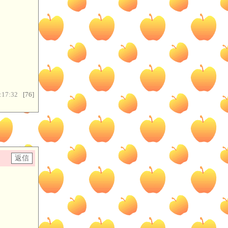
:17:32
[76]