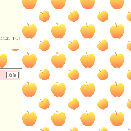
:11:21
[75]