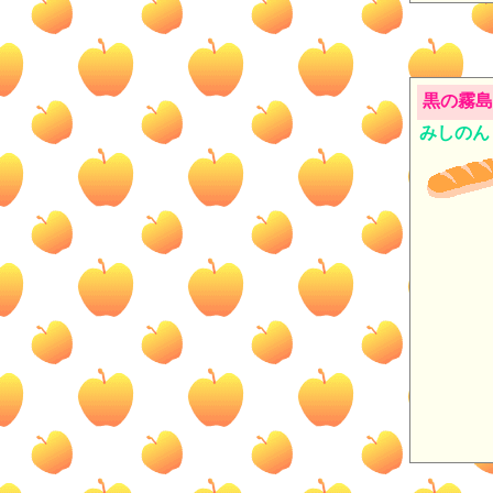
黒の霧島
みしのん