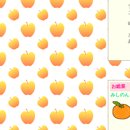
お総菜
みしのん