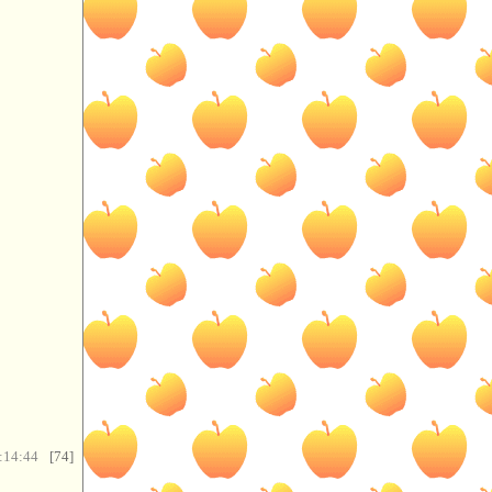
:14:44
[74]