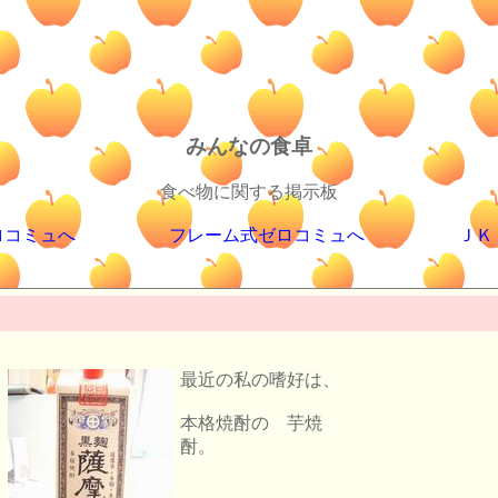
みんなの食卓
食べ物に関する掲示板
ロコミュへ
フレーム式ゼロコミュへ
ＪＫ
最近の私の嗜好は、
本格焼酎の 芋焼
酎。