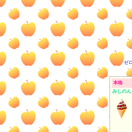
ゼ
本格
みしのん