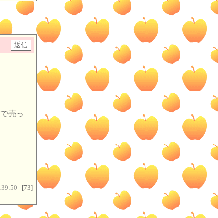
円で売っ
:39:50
[73]