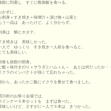
旅館に到着し すぐに晩御飯を食べる。
おかずに、
お刺身＋すき焼き＋味噌汁＋漬け物＋山菜と
もう一品は あったけど、よく分からず。
刺身は 鯛とホタテ。
すき焼きは 美味しかった。
一人で ゆっくり すき焼き一人前を食べると、
とても美味しい。
朝食も旅館の朝食。
ご飯＋味付きのり＋サラダとハム＋ん～ あとは何だったか・
イクラのインパクトが強くて忘れちゃった。
朝から、あったかご飯にイクラを乗せて食べました。
関川村のお祭り会場では、
ウインナー５本セットを まずは食べた。
美味しいけど、さすがに一人で５本は きつかった。