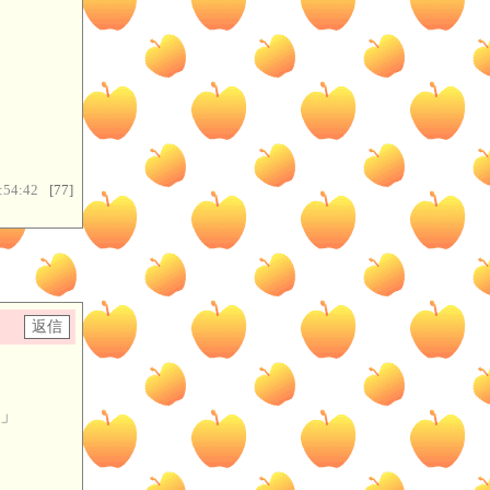
。
:54:42
[77]
」