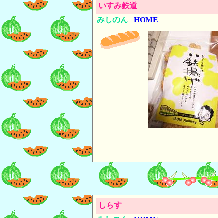
いすみ鉄道
みしのん
HOME
しらす