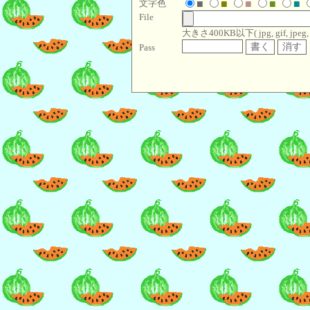
文字色
■
■
■
■
■
File
大きさ400KB以下( jpg, gif, jpeg, pn
Pass