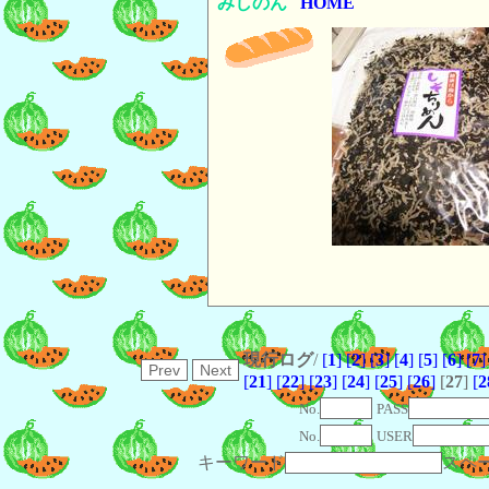
みしのん
HOME
現行ログ
/
[
1
]
[
2
]
[
3
]
[
4
]
[
5
]
[
6
]
[
7
]
[
21
]
[
22
]
[
23
]
[
24
]
[
25
]
[
26
]
[
27
]
[
2
No.
PASS
No.
USER
キーワード
スペ