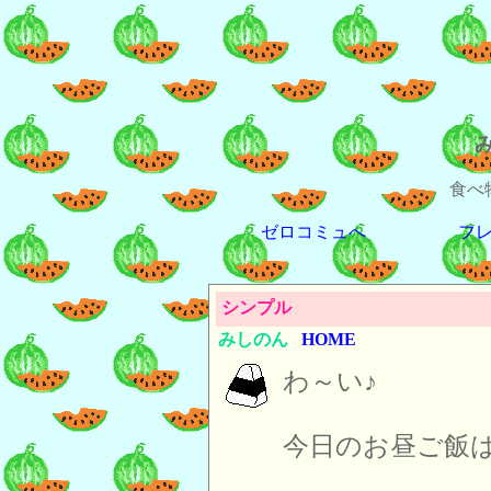
食べ
ゼロコミュへ
フ
シンプル
みしのん
HOME
わ～い♪
今日のお昼ご飯