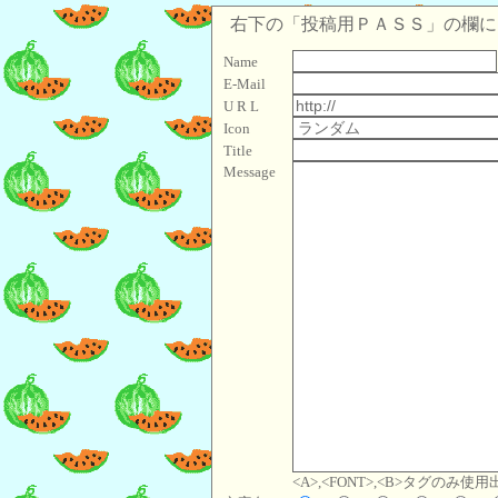
右下の「投稿用ＰＡＳＳ」の欄に「
Name
E-Mail
U R L
Icon
Title
Message
<A>,<FONT>,<B>タグのみ使