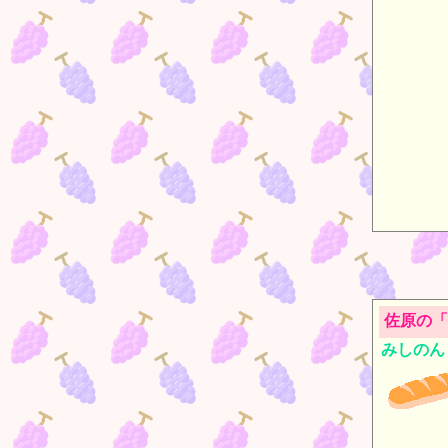
佐原の「
みしのん