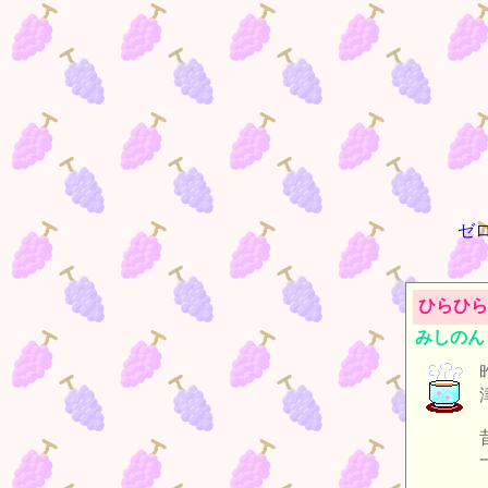
ゼ
ひらひら
みしのん