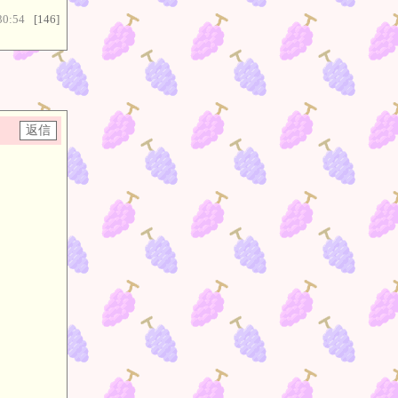
30:54
[146]