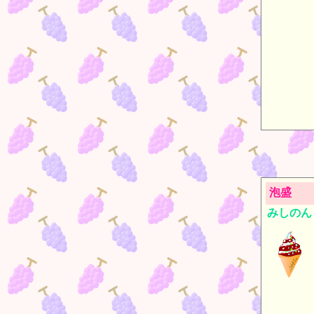
泡盛
みしのん