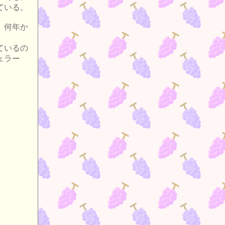
ている。
 何年か
ているの
ェラー