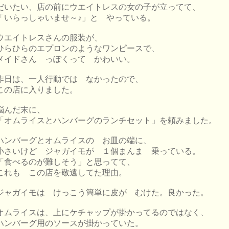
だいたい、店の前にウエイトレスの女の子が立ってて、
「いらっしゃいませ～♪」と やっている。
ウエイトレスさんの服装が、
ひらひらのエプロンのようなワンピースで、
メイドさん っぽくって かわいい。
昨日は、一人行動では なかったので、
この店に入りました。
悩んだ末に、
「オムライスとハンバーグのランチセット」を頼みました。
ハンバーグとオムライスの お皿の端に、
小さいけど ジャガイモが １個まんま 乗っている。
「食べるのが難しそう」と思ってて、
これも この店を敬遠してた理由。
ジャガイモは けっこう簡単に皮が むけた。良かった。
オムライスは、上にケチャップが掛かってるのではなく、
ハンバーグ用のソースが掛かっていた。