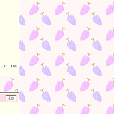
42:17
[148]