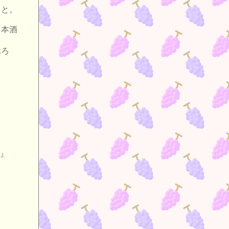
こと。
日本酒
ぶろ
』