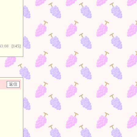
43:08
[145]