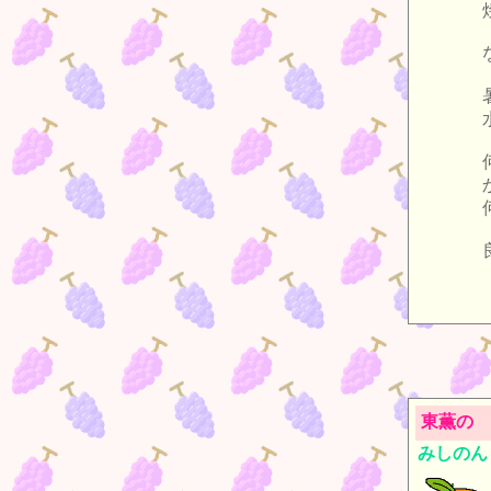
東薫の 
みしのん