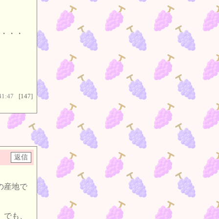
・・・
41:47
[147]
の産地で
）でも、