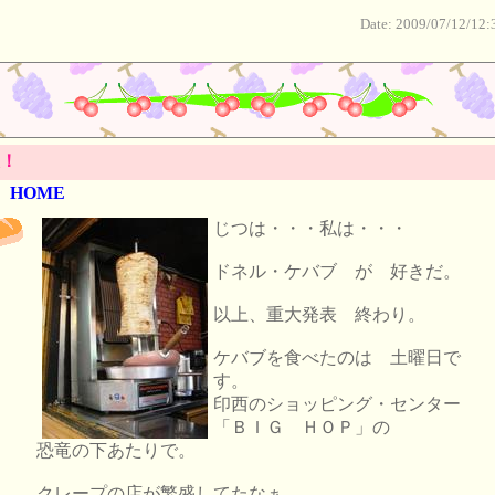
Date: 2009/07/12/12:
！
HOME
じつは・・・私は・・・
ドネル・ケバブ が 好きだ。
以上、重大発表 終わり。
ケバブを食べたのは 土曜日で
す。
印西のショッピング・センター
「ＢＩＧ ＨＯＰ」の
恐竜の下あたりで。
クレープの店が繁盛してたなぁ。