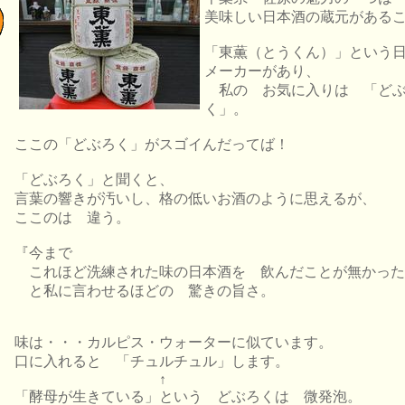
美味しい日本酒の蔵元がある
「東薫（とうくん）」という
メーカーがあり、
私の お気に入りは 「ど
く」。
ここの「どぶろく」がスゴイんだってば！
「どぶろく」と聞くと、
言葉の響きが汚いし、格の低いお酒のように思えるが、
ここのは 違う。
『今まで
これほど洗練された味の日本酒を 飲んだことが無かった
と私に言わせるほどの 驚きの旨さ。
味は・・・カルピス・ウォーターに似ています。
口に入れると 「チュルチュル」します。
↑
「酵母が生きている」という どぶろくは 微発泡。