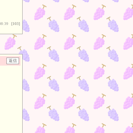
08:39
[103]