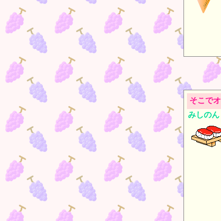
そこでオ
みしのん