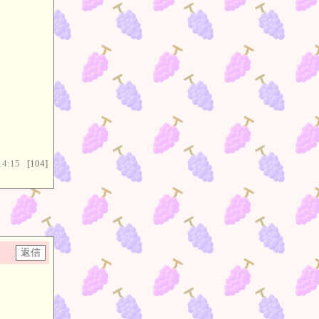
14:15
[104]