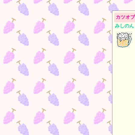
カツオブ
みしのん