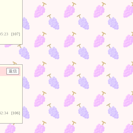
05:23
[107]
42:34
[106]