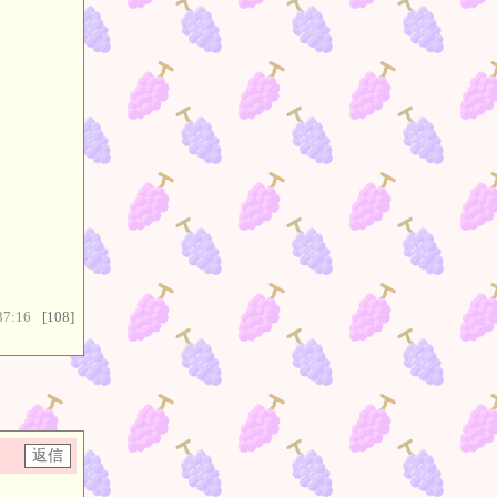
』
。
37:16
[108]