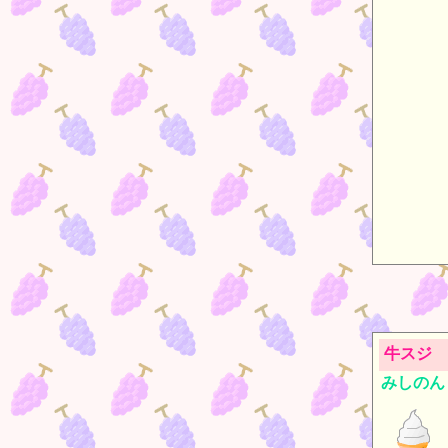
牛スジ
みしのん