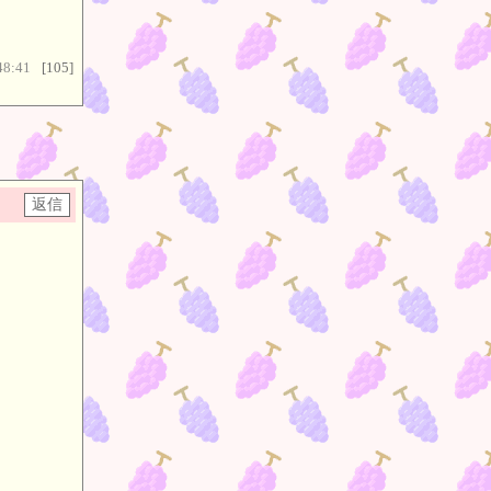
48:41
[105]