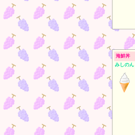
海鮮丼
みしのん