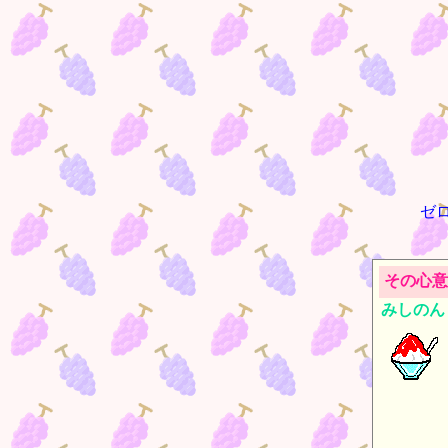
ゼ
その心意
みしのん