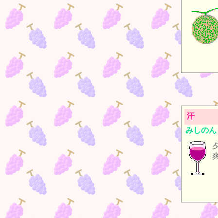
汗
みしのん