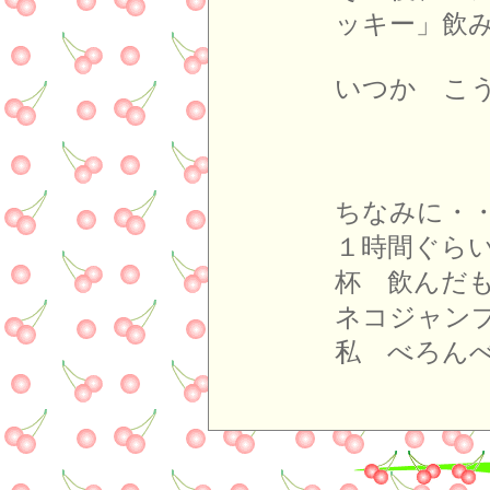
ッキー」飲
いつか こ
ちなみに・
１時間ぐら
杯 飲んだ
ネコジャン
私 べろん