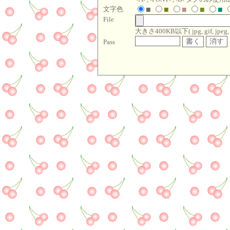
文字色
■
■
■
■
■
File
大きさ400KB以下( jpg, gif, jpeg, pn
Pass