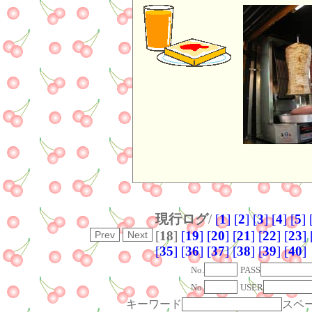
現行ログ
/
[
1
]
[
2
]
[
3
]
[
4
]
[
5
]
[
18
]
[
19
]
[
20
]
[
21
]
[
22
]
[
23
]
[
35
]
[
36
]
[
37
]
[
38
]
[
39
]
[
40
]
No.
PASS
No.
USER
キーワード
スペ