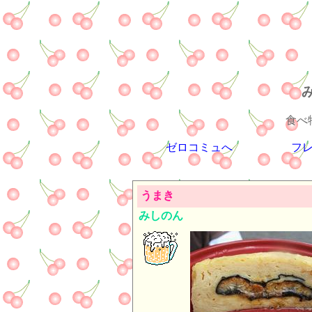
食べ
ゼロコミュへ
フ
うまき
みしのん