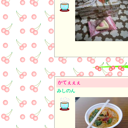
かてぇぇぇ
みしのん