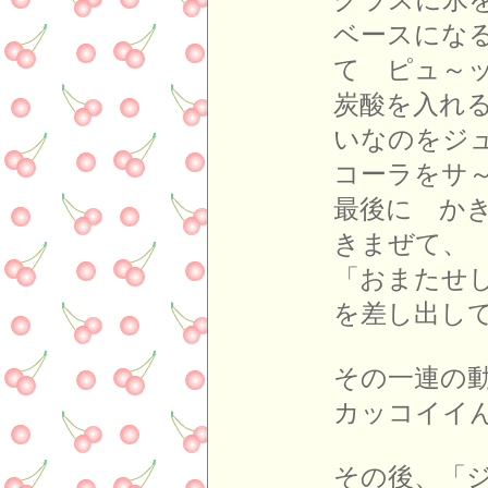
グラスに氷
ベースにな
て ピュ～
炭酸を入れ
いなのをジ
コーラをサ
最後に か
きまぜて、
「おまたせ
を差し出し
その一連の
カッコイイ
その後、「