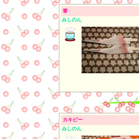
箸
みしのん
カキピー
みしのん