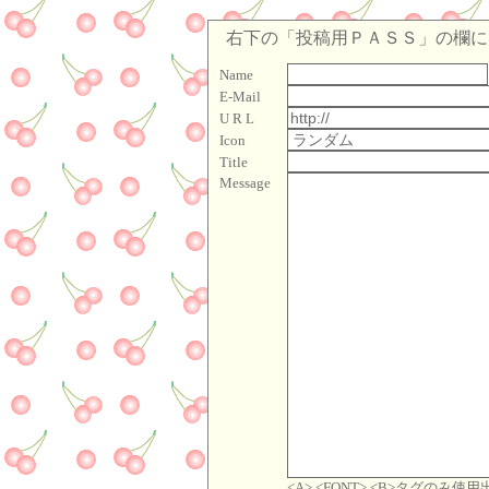
右下の「投稿用ＰＡＳＳ」の欄に「
Name
E-Mail
U R L
Icon
Title
Message
<A>,<FONT>,<B>タグのみ使