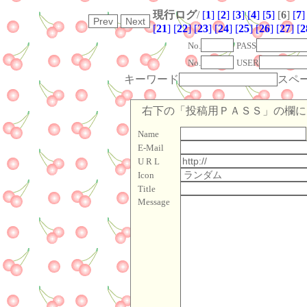
現行ログ
/
[
1
]
[
2
]
[
3
]
[
4
]
[
5
]
[
6
]
[
7
]
[
21
]
[
22
]
[
23
]
[
24
]
[
25
]
[
26
]
[
27
]
[
2
No.
PASS
No.
USER
キーワード
スペ
右下の「投稿用ＰＡＳＳ」の欄に「
Name
E-Mail
U R L
Icon
Title
Message