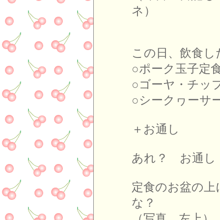
ネ）
この日、飲食し
○ポーク玉子定
○ゴーヤ・チッ
○シークヮーサ
＋お通し
あれ？ お通し
定食のお盆の上
な？
（写真 左上）