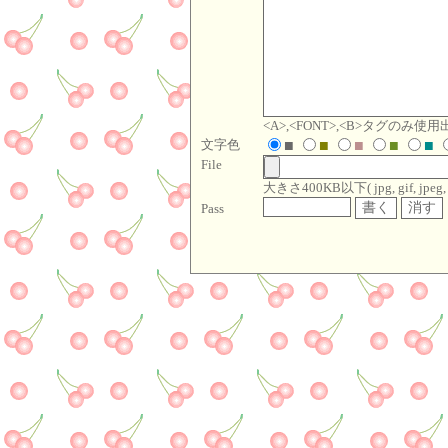
<A>,<FONT>,<B>タグのみ使
文字色
■
■
■
■
■
File
大きさ400KB以下( jpg, gif, jpeg, pn
Pass