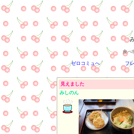
食べ
ゼロコミュへ
フ
見えました
みしのん