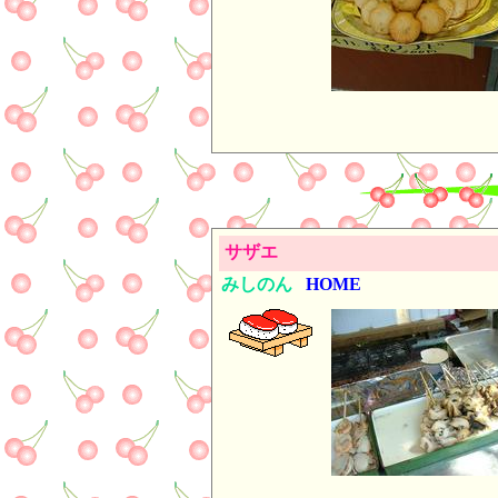
サザエ
みしのん
HOME