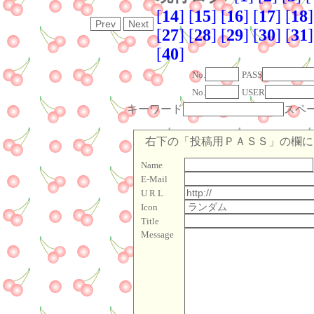
[
14
]
[
15
]
[
16
]
[
17
]
[
18
]
[
27
]
[
28
]
[
29
]
[
30
]
[
31
]
[
40
]
No.
PASS
No.
USER
キーワード
スペ
右下の「投稿用ＰＡＳＳ」の欄に「
Name
E-Mail
U R L
Icon
Title
Message