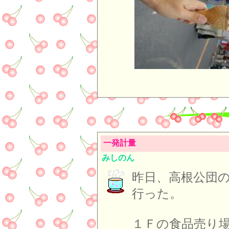
一発計量
みしのん
昨日、高根公団
行った。
１Ｆの食品売り