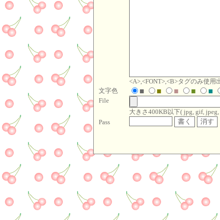
<A>,<FONT>,<B>タグのみ使
文字色
■
■
■
■
■
File
大きさ400KB以下( jpg, gif, jpeg, pn
Pass