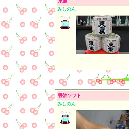
東薫
みしのん
醤油ソフト
みしのん