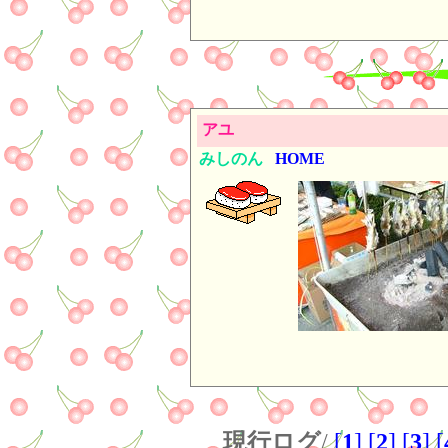
アユ
みしのん
HOME
現行ログ
/
[
1
]
[
2
]
[
3
]
[