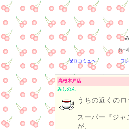
食べ
ゼロコミュへ
フ
高根木戸店
みしのん
うちの近くのロ
スーパー『ジャ
が、