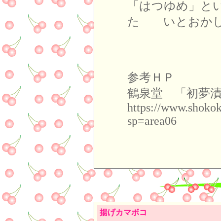
「はつゆめ」と
た いとおか
参考ＨＰ
鶴泉堂 「初夢
https://www.shoko
sp=area06
揚げカマボコ